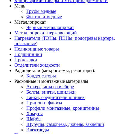
Канцелярские товары и хоз. принадлежности
Медь
Трубы медные
Фитинги медные
Металлопрокат
Черный металлопрокат
Металлопрокат нержавеющий
Нагреватели (ТЭНы, ПЭНы, подогревы картера,
поясковые)
Неликвидные товары
Подшипники
Прокладки
Отделители жидкости
Радиодетали (микросхемы, резисторы).
Конденсаторы
Расходные и монтажные материалы
Анкера, анкера в сборе
Болты, винты, шпильки
Гайки, соединители шпилек
Припои и флюсы
Профили монтажные, кронштейны
Хомуты
Шайбы
Шурупы, саморезы, дюбеля, заклепки
Электроды