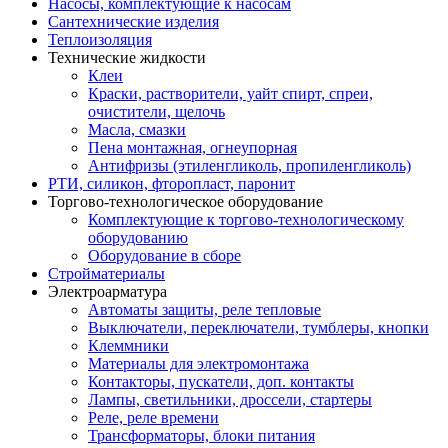
Насосы, комплектующие к насосам
Сантехнические изделия
Теплоизоляция
Технические жидкости
Клеи
Краски, растворители, уайт спирт, спреи,
очистители, щелочь
Масла, смазки
Пена монтажная, огнеупорная
Антифризы (этиленгликоль, пропиленгликоль)
РТИ, силикон, фторопласт, паронит
Торгово-технологическое оборудование
Комплектующие к торгово-технологическому
оборудованию
Оборудование в сборе
Стройматериалы
Электроарматура
Автоматы защиты, реле тепловые
Выключатели, переключатели, тумблеры, кнопки
Клеммники
Материалы для электромонтажа
Контакторы, пускатели, доп. контакты
Лампы, светильники, дроссели, стартеры
Реле, реле времени
Трансформаторы, блоки питания