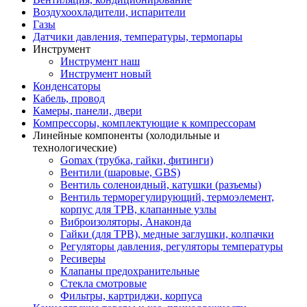
Воздухоохладители, испарители
Газы
Датчики давления, температуры, термопары
Инструмент
Инструмент наш
Инструмент новый
Конденсаторы
Кабель, провод
Камеры, панели, двери
Компрессоры, комплектующие к компрессорам
Линейные компоненты (холодильные и
технологические)
Gomax (трубка, гайки, фитинги)
Вентили (шаровые, GBS)
Вентиль соленоидный, катушки (разъемы)
Вентиль терморегулирующий, термоэлемент,
корпус для ТРВ, клапанные узлы
Виброизоляторы, Анаконда
Гайки (для ТРВ), медные заглушки, колпачки
Регуляторы давления, регуляторы температуры
Ресиверы
Клапаны предохранительные
Стекла смотровые
Фильтры, картриджи, корпуса