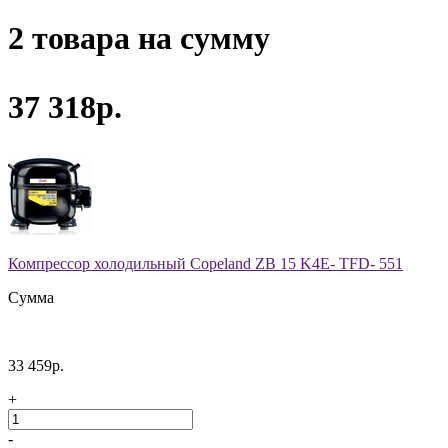
2 товара на сумму
37 318р.
Компрессор холодильный Copeland ZB 15 K4E- TFD- 551
Сумма
33 459р.
+
-