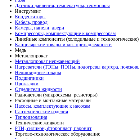
Датчики давления, температуры, термопары
Инструмент
Конденсаторы
Кабель, провод
Камеры, панели, двери
Компрессоры, комплектующие к компрессорам
Линейные компоненты (холодильные и технологические)
Канцелярские товары и хоз. принадлежности
Медь
Металлопрокат
Металлопрокат нержавеющий
Нагреватели (ТЭНы, ПЭНы, подогревы картера, поясков
Неликвидные товары
Подшипники
Прокладки
Отделители жидкости
Радиодетали (микросхемы, резисторы).
Расходные и монтажные материалы
Насосы, комплектующие к насосам
Сантехнические изделия
Теплоизоляция
Технические жидкости
РТИ, силикон, фторопласт, паронит
Торгово-технологическое оборудование