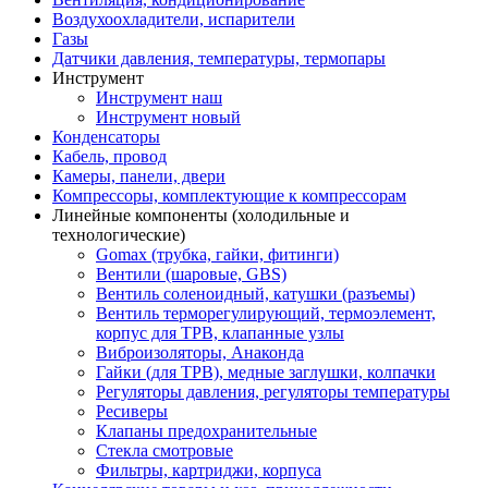
Воздухоохладители, испарители
Газы
Датчики давления, температуры, термопары
Инструмент
Инструмент наш
Инструмент новый
Конденсаторы
Кабель, провод
Камеры, панели, двери
Компрессоры, комплектующие к компрессорам
Линейные компоненты (холодильные и
технологические)
Gomax (трубка, гайки, фитинги)
Вентили (шаровые, GBS)
Вентиль соленоидный, катушки (разъемы)
Вентиль терморегулирующий, термоэлемент,
корпус для ТРВ, клапанные узлы
Виброизоляторы, Анаконда
Гайки (для ТРВ), медные заглушки, колпачки
Регуляторы давления, регуляторы температуры
Ресиверы
Клапаны предохранительные
Стекла смотровые
Фильтры, картриджи, корпуса