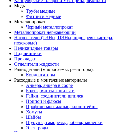
Канцелярские товары и хоз. принадлежности
Медь
Трубы медные
Фитинги медные
Металлопрокат
Черный металлопрокат
Металлопрокат нержавеющий
Нагреватели (ТЭНы, ПЭНы, подогревы картера,
поясковые)
Неликвидные товары
Подшипники
Прокладки
Отделители жидкости
Радиодетали (микросхемы, резисторы).
Конденсаторы
Расходные и монтажные материалы
Анкера, анкера в сборе
Болты, винты, шпильки
Гайки, соединители шпилек
Припои и флюсы
Профили монтажные, кронштейны
Хомуты
Шайбы
Шурупы, саморезы, дюбеля, заклепки
Электроды