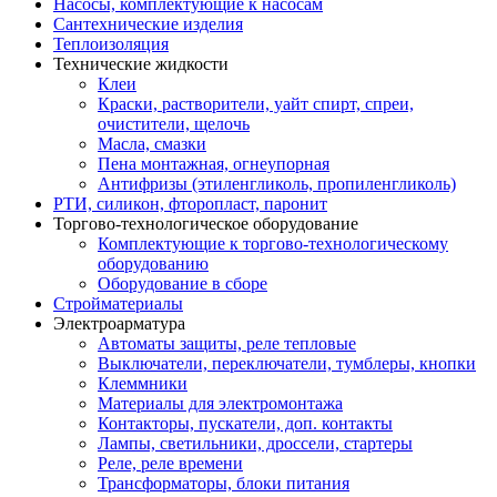
Насосы, комплектующие к насосам
Сантехнические изделия
Теплоизоляция
Технические жидкости
Клеи
Краски, растворители, уайт спирт, спреи,
очистители, щелочь
Масла, смазки
Пена монтажная, огнеупорная
Антифризы (этиленгликоль, пропиленгликоль)
РТИ, силикон, фторопласт, паронит
Торгово-технологическое оборудование
Комплектующие к торгово-технологическому
оборудованию
Оборудование в сборе
Стройматериалы
Электроарматура
Автоматы защиты, реле тепловые
Выключатели, переключатели, тумблеры, кнопки
Клеммники
Материалы для электромонтажа
Контакторы, пускатели, доп. контакты
Лампы, светильники, дроссели, стартеры
Реле, реле времени
Трансформаторы, блоки питания