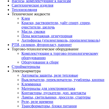
Насосы, комплектующие к насосам
Сантехнические изделия
Теплоизоляция
Технические жидкости
Клеи
Краски, растворители, уайт спирт, спреи,
очистители, щелочь
Масла, смазки
Пена монтажная, огнеупорная
Антифризы (этиленгликоль, пропиленгликоль)
РТИ, силикон, фторопласт, паронит
Торгово-технологическое оборудование
Комплектующие к торгово-технологическому
оборудованию
Оборудование в сборе
Стройматериалы
Электроарматура
Автоматы защиты, реле тепловые
Выключатели, переключатели, тумблеры, кнопки
Клеммники
Материалы для электромонтажа
Контакторы, пускатели, доп. контакты
Лампы, светильники, дроссели, стартеры
Реле, реле времени
Трансформаторы, блоки питания