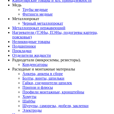
Канцелярские товары и хоз. принадлежности
Медь
Трубы медные
Фитинги медные
Металлопрокат
Черный металлопрокат
Металлопрокат нержавеющий
Нагреватели (ТЭНы, ПЭНы, подогревы картера,
поясковые)
Неликвидные товары
Подшипники
Прокладки
Отделители жидкости
Радиодетали (микросхемы, резисторы).
Конденсаторы
Расходные и монтажные материалы
Анкера, анкера в сборе
Болты, винты, шпильки
Гайки, соединители шпилек
Припои и флюсы
Профили монтажные, кронштейны
Хомуты
Шайбы
Шурупы, саморезы, дюбеля, заклепки
Электроды