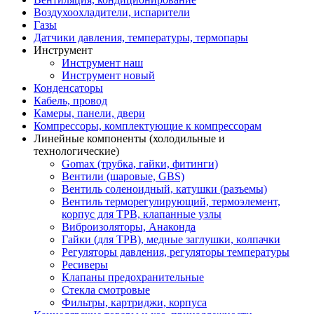
Воздухоохладители, испарители
Газы
Датчики давления, температуры, термопары
Инструмент
Инструмент наш
Инструмент новый
Конденсаторы
Кабель, провод
Камеры, панели, двери
Компрессоры, комплектующие к компрессорам
Линейные компоненты (холодильные и
технологические)
Gomax (трубка, гайки, фитинги)
Вентили (шаровые, GBS)
Вентиль соленоидный, катушки (разъемы)
Вентиль терморегулирующий, термоэлемент,
корпус для ТРВ, клапанные узлы
Виброизоляторы, Анаконда
Гайки (для ТРВ), медные заглушки, колпачки
Регуляторы давления, регуляторы температуры
Ресиверы
Клапаны предохранительные
Стекла смотровые
Фильтры, картриджи, корпуса