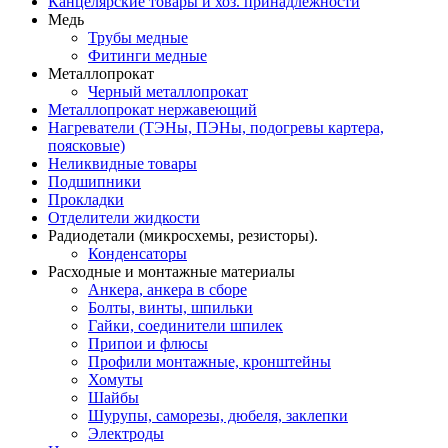
Канцелярские товары и хоз. принадлежности
Медь
Трубы медные
Фитинги медные
Металлопрокат
Черный металлопрокат
Металлопрокат нержавеющий
Нагреватели (ТЭНы, ПЭНы, подогревы картера,
поясковые)
Неликвидные товары
Подшипники
Прокладки
Отделители жидкости
Радиодетали (микросхемы, резисторы).
Конденсаторы
Расходные и монтажные материалы
Анкера, анкера в сборе
Болты, винты, шпильки
Гайки, соединители шпилек
Припои и флюсы
Профили монтажные, кронштейны
Хомуты
Шайбы
Шурупы, саморезы, дюбеля, заклепки
Электроды