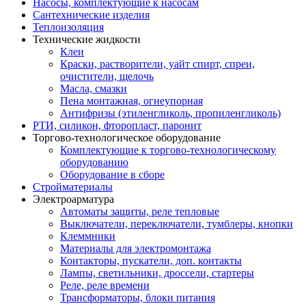
Насосы, комплектующие к насосам
Сантехнические изделия
Теплоизоляция
Технические жидкости
Клеи
Краски, растворители, уайт спирт, спреи,
очистители, щелочь
Масла, смазки
Пена монтажная, огнеупорная
Антифризы (этиленгликоль, пропиленгликоль)
РТИ, силикон, фторопласт, паронит
Торгово-технологическое оборудование
Комплектующие к торгово-технологическому
оборудованию
Оборудование в сборе
Стройматериалы
Электроарматура
Автоматы защиты, реле тепловые
Выключатели, переключатели, тумблеры, кнопки
Клеммники
Материалы для электромонтажа
Контакторы, пускатели, доп. контакты
Лампы, светильники, дроссели, стартеры
Реле, реле времени
Трансформаторы, блоки питания