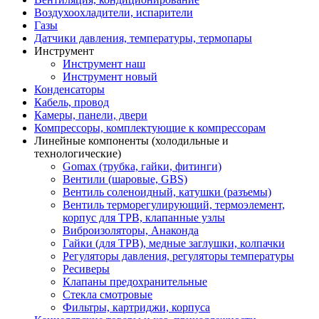
Воздухоохладители, испарители
Газы
Датчики давления, температуры, термопары
Инструмент
Инструмент наш
Инструмент новый
Конденсаторы
Кабель, провод
Камеры, панели, двери
Компрессоры, комплектующие к компрессорам
Линейные компоненты (холодильные и
технологические)
Gomax (трубка, гайки, фитинги)
Вентили (шаровые, GBS)
Вентиль соленоидный, катушки (разъемы)
Вентиль терморегулирующий, термоэлемент,
корпус для ТРВ, клапанные узлы
Виброизоляторы, Анаконда
Гайки (для ТРВ), медные заглушки, колпачки
Регуляторы давления, регуляторы температуры
Ресиверы
Клапаны предохранительные
Стекла смотровые
Фильтры, картриджи, корпуса