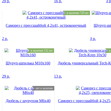
29
р.
16
р.
9
р
в наличии 720 шт
Саморез с прессшайбой 4,2х41, остроконечный
Шуруп-шп
2
р.
9
р.
в наличии 132 шт
в
Шуруп-шпилька M10x160
Дюбель универсальный Tech-K
29
р.
13
р.
нет в наличии
Дюбель с шурупом M6х40
Саморез с прессшайбой 4,2х25