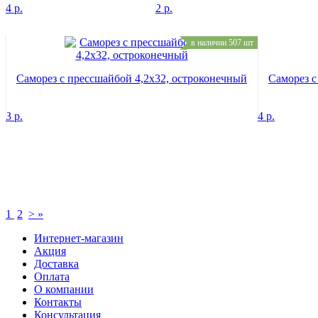
4
р.
2
р.
в наличии 507 шт
Саморез с прессшайбой 4,2х32, остроконечный
Саморез с
3
р.
4
р.
1
2
>
»
Интернет-магазин
Акция
Доставка
Оплата
О компании
Контакты
Консультация