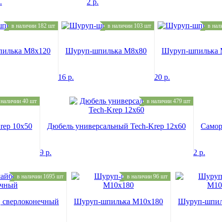
.
2
р.
в наличии 182 шт
в наличии 103 шт
в нал
илька M8x120
Шуруп-шпилька M8x80
Шуруп-шпилька 
16
р.
20
р.
 наличии 40 шт
в наличии 479 шт
rep 10x50
Дюбель универсальный Tech-Krep 12x60
Самор
9
р.
2
р.
в наличии 1695 шт
в наличии 96 шт
, сверлоконечный
Шуруп-шпилька M10x180
Шуруп-шпил