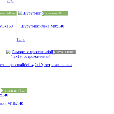
8
р.
ичии 370 шт
в наличии 80 шт
M8x160
Шуруп-шпилька M8x140
14
р.
нет в наличии
ез с прессшайбой 4,2х19, остроконечный
в наличии 40 шт
ька M10x140