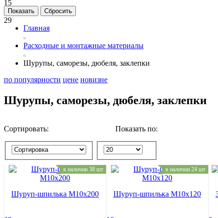
15
22
29
Главная
Расходные и монтажные материалы
Шурупы, саморезы, дюбеля, заклепки
по популярности
цене
новизне
Шурупы, саморезы, дюбеля, заклепки
Сортировать:
Показать по:
в наличии 38 шт
в наличии 24 шт
Шуруп-шпилька M10x200
Шуруп-шпилька M10x120