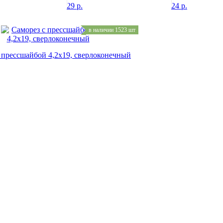
29
р.
24
р.
в наличии 1523 шт
 прессшайбой 4,2х19, сверлоконечный