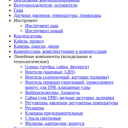
Воздухоохладители, испарители
Газы
Датчики давления, температуры, термопары
Инструмент
Инструмент наш
Инструмент новый
Конденсаторы
Кабель, провод
Камеры, панели, двери
Компрессоры, комплектующие к компрессорам
Линейные компоненты (холодильные и
технологические)
Gomax (трубка, гайки, фитинги)
Вентили (шаровые, GBS)
Вентиль соленоидный, катушки (разъемы)
Вентиль терморегулирующий, термоэлемент,
корпус для ТРВ, клапанные узлы
Виброизоляторы, Анаконда
Гайки (для ТРВ), медные заглушки, колпачки
Регуляторы давления, регуляторы температуры
Ресиверы
Клапаны предохранительные
Стекла смотровые
Фильтры, картриджи, корпуса