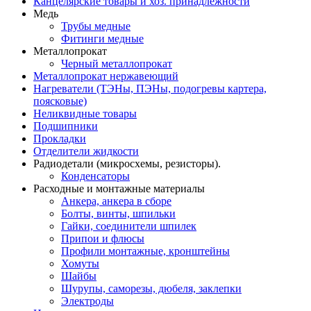
Канцелярские товары и хоз. принадлежности
Медь
Трубы медные
Фитинги медные
Металлопрокат
Черный металлопрокат
Металлопрокат нержавеющий
Нагреватели (ТЭНы, ПЭНы, подогревы картера,
поясковые)
Неликвидные товары
Подшипники
Прокладки
Отделители жидкости
Радиодетали (микросхемы, резисторы).
Конденсаторы
Расходные и монтажные материалы
Анкера, анкера в сборе
Болты, винты, шпильки
Гайки, соединители шпилек
Припои и флюсы
Профили монтажные, кронштейны
Хомуты
Шайбы
Шурупы, саморезы, дюбеля, заклепки
Электроды