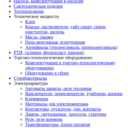
Насосы, комплектующие к насосам
Сантехнические изделия
Теплоизоляция
Технические жидкости
Клеи
Краски, растворители, уайт спирт, спреи,
очистители, щелочь
Масла, смазки
Пена монтажная, огнеупорная
Антифризы (этиленгликоль, пропиленгликоль)
РТИ, силикон, фторопласт, паронит
Торгово-технологическое оборудование
Комплектующие к торгово-технологическому
оборудованию
Оборудование в сборе
Стройматериалы
Электроарматура
Автоматы защиты, реле тепловые
Выключатели, переключатели, тумблеры, кнопки
Клеммники
Материалы для электромонтажа
Контакторы, пускатели, доп. контакты
Лампы, светильники, дроссели, стартеры
Реле, реле времени
Трансформаторы, блоки питания