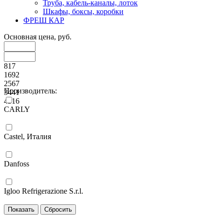
Труба, кабель-каналы, лоток
Шкафы, боксы, коробки
ФРЕШ КАР
Основная цена, руб.
817
1692
2567
Производитель:
3441
4316
CARLY
Castel, Италия
Danfoss
Igloo Refrigerazione S.r.l.