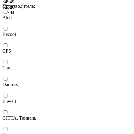
34949
Производитель:
52326
69704
Alco
Becool
CPS
Carel
Danfoss
Eliwell
GITTA, Тайвань