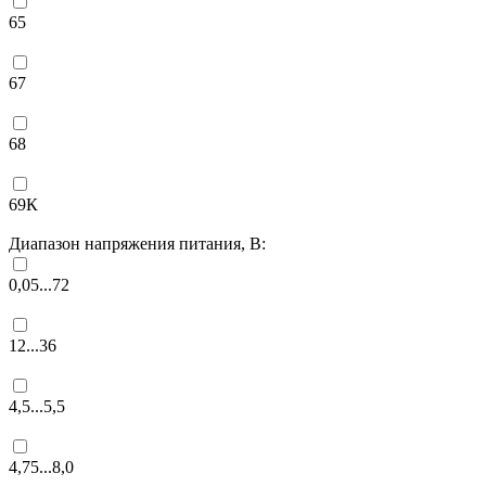
65
67
68
69К
Диапазон напряжения питания, В:
0,05...72
12...36
4,5...5,5
4,75...8,0