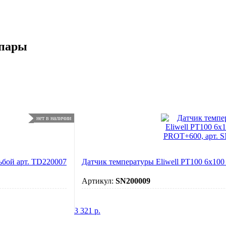
опары
нет в наличии
зьбой арт. TD220007
Датчик температуры Eliwell PT100 6х10
Артикул:
SN200009
3 321
р.