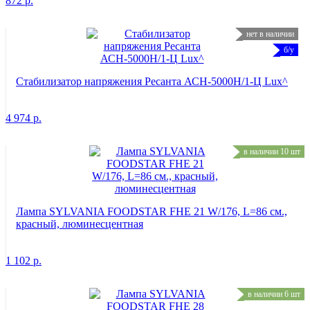
872
р.
нет в наличии
б/у
Стабилизатор напряжения Ресанта АСН-5000Н/1-Ц Lux^
4 974
р.
в наличии 10 шт
Лампа SYLVANIA FOODSTAR FHE 21 W/176, L=86 см.,
красный, люминесцентная
1 102
р.
в наличии 6 шт