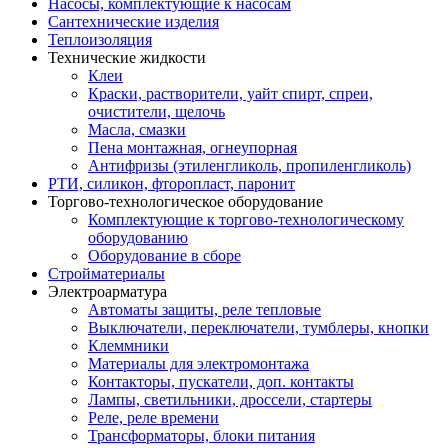
Насосы, комплектующие к насосам
Сантехнические изделия
Теплоизоляция
Технические жидкости
Клеи
Краски, растворители, уайт спирт, спреи,
очистители, щелочь
Масла, смазки
Пена монтажная, огнеупорная
Антифризы (этиленгликоль, пропиленгликоль)
РТИ, силикон, фторопласт, паронит
Торгово-технологическое оборудование
Комплектующие к торгово-технологическому
оборудованию
Оборудование в сборе
Стройматериалы
Электроарматура
Автоматы защиты, реле тепловые
Выключатели, переключатели, тумблеры, кнопки
Клеммники
Материалы для электромонтажа
Контакторы, пускатели, доп. контакты
Лампы, светильники, дроссели, стартеры
Реле, реле времени
Трансформаторы, блоки питания