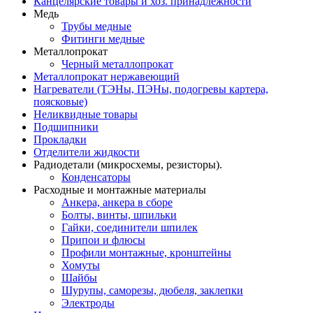
Канцелярские товары и хоз. принадлежности
Медь
Трубы медные
Фитинги медные
Металлопрокат
Черный металлопрокат
Металлопрокат нержавеющий
Нагреватели (ТЭНы, ПЭНы, подогревы картера,
поясковые)
Неликвидные товары
Подшипники
Прокладки
Отделители жидкости
Радиодетали (микросхемы, резисторы).
Конденсаторы
Расходные и монтажные материалы
Анкера, анкера в сборе
Болты, винты, шпильки
Гайки, соединители шпилек
Припои и флюсы
Профили монтажные, кронштейны
Хомуты
Шайбы
Шурупы, саморезы, дюбеля, заклепки
Электроды