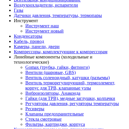
Воздухоохладители, испарители
Газы
Датчики давления, температуры, термопары
Инструмент
Инструмент наш
Инструмент новый
Конденсаторы
Кабель, провод
Камеры, панели, двери
Компрессоры, комплектующие к компрессорам
Линейные компоненты (холодильные и
технологические)
Gomax (трубка, гайки, фитинги)
Вентили (шаровые, GBS)
Вентиль соленоидный, катушки (разъемы)
Вентиль терморегулирующий, термоэлемент,
корпус для ТРВ, клапанные узлы
Виброизоляторы, Анаконда
Гайки (для ТРВ), медные заглушки, колпачки
Регуляторы давления, регуляторы температуры
Ресиверы
Клапаны предохранительные
Стекла смотровые
Фильтры, картриджи, корпуса