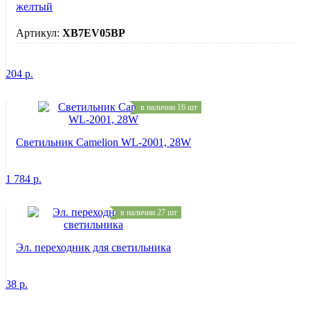
желтый
Артикул:
XB7EV05BP
204
р.
в наличии 16 шт
Светильник Camelion WL-2001, 28W
1 784
р.
в наличии 27 шт
Эл. переходник для светильника
38
р.