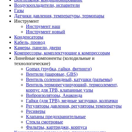
Воздухоохладители, испарители
Газы
Датчики давления, температуры, термопары
Инструмент
Инструмент наш
Инструмент новый
Конденсаторы
Кабель, провод
Камеры, панели, двери
Компрессоры, комплектующие к компрессорам
Линейные компоненты (холодильные и
технологические)
Gomax (трубка, гайки, фитинги)
Вентили (шаровые, GBS)
Вентиль соленоидный, катушки (разъемы)
Вентиль терморегулирующий, термоэлемент,
корпус для ТРВ, клапанные узлы
Виброизоляторы, Анаконда
Гайки (для ТРВ), медные заглушки, колпачки
Регуляторы давления, регуляторы температуры
Ресиверы
Клапаны предохранительные
Стекла смотровые
Фильтры, картриджи, корпуса