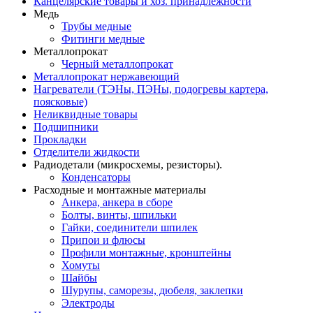
Канцелярские товары и хоз. принадлежности
Медь
Трубы медные
Фитинги медные
Металлопрокат
Черный металлопрокат
Металлопрокат нержавеющий
Нагреватели (ТЭНы, ПЭНы, подогревы картера,
поясковые)
Неликвидные товары
Подшипники
Прокладки
Отделители жидкости
Радиодетали (микросхемы, резисторы).
Конденсаторы
Расходные и монтажные материалы
Анкера, анкера в сборе
Болты, винты, шпильки
Гайки, соединители шпилек
Припои и флюсы
Профили монтажные, кронштейны
Хомуты
Шайбы
Шурупы, саморезы, дюбеля, заклепки
Электроды