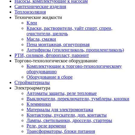
Насосы, комплектующие к насосам
Сантехнические изделия
Теплоизоляция
Технические жидкости
Клеи
Краски, растворители, уайт спирт, спреи,
очистители, щелочь
Масла, смазки
Пена монтажная, огнеупорная
Антифризы (этиленгликоль, пропиленгликоль)
РТИ, силикон, фторопласт, паронит
Торгово-технологическое оборудование
Комплектующие к торгово-технологическому
оборудованию
Оборудование в сборе
Стройматериалы
Электроарматура
Автоматы защиты, реле тепловые
Выключатели, переключатели, тумблеры, кнопки
Клеммники
Материалы для электромонтажа
Контакторы, пускатели, доп. контакты
Лампы, светильники, дроссели, стартеры
Реле, реле времени
Трансформаторы, блоки питания