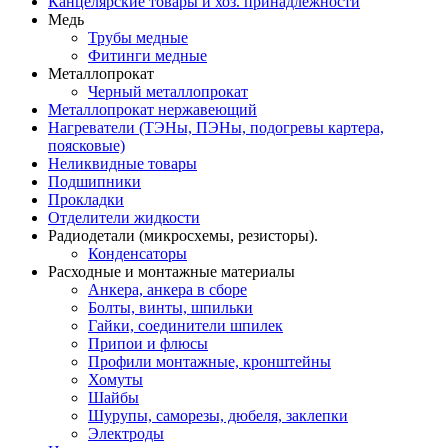
Канцелярские товары и хоз. принадлежности
Медь
Трубы медные
Фитинги медные
Металлопрокат
Черный металлопрокат
Металлопрокат нержавеющий
Нагреватели (ТЭНы, ПЭНы, подогревы картера,
поясковые)
Неликвидные товары
Подшипники
Прокладки
Отделители жидкости
Радиодетали (микросхемы, резисторы).
Конденсаторы
Расходные и монтажные материалы
Анкера, анкера в сборе
Болты, винты, шпильки
Гайки, соединители шпилек
Припои и флюсы
Профили монтажные, кронштейны
Хомуты
Шайбы
Шурупы, саморезы, дюбеля, заклепки
Электроды