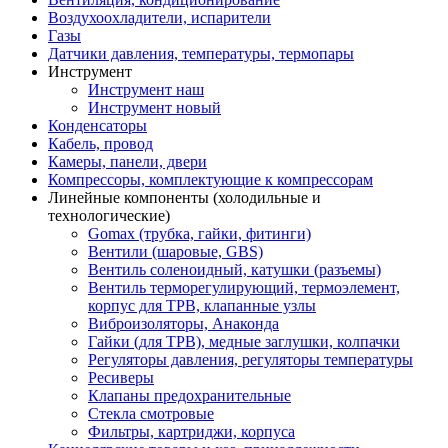
Воздухоохладители, испарители
Газы
Датчики давления, температуры, термопары
Инструмент
Инструмент наш
Инструмент новый
Конденсаторы
Кабель, провод
Камеры, панели, двери
Компрессоры, комплектующие к компрессорам
Линейные компоненты (холодильные и
технологические)
Gomax (трубка, гайки, фитинги)
Вентили (шаровые, GBS)
Вентиль соленоидный, катушки (разъемы)
Вентиль терморегулирующий, термоэлемент,
корпус для ТРВ, клапанные узлы
Виброизоляторы, Анаконда
Гайки (для ТРВ), медные заглушки, колпачки
Регуляторы давления, регуляторы температуры
Ресиверы
Клапаны предохранительные
Стекла смотровые
Фильтры, картриджи, корпуса