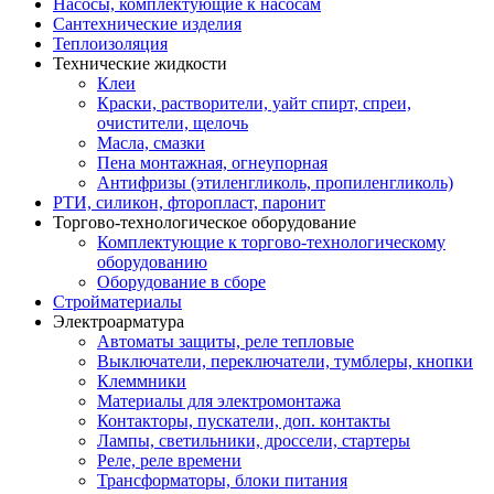
Насосы, комплектующие к насосам
Сантехнические изделия
Теплоизоляция
Технические жидкости
Клеи
Краски, растворители, уайт спирт, спреи,
очистители, щелочь
Масла, смазки
Пена монтажная, огнеупорная
Антифризы (этиленгликоль, пропиленгликоль)
РТИ, силикон, фторопласт, паронит
Торгово-технологическое оборудование
Комплектующие к торгово-технологическому
оборудованию
Оборудование в сборе
Стройматериалы
Электроарматура
Автоматы защиты, реле тепловые
Выключатели, переключатели, тумблеры, кнопки
Клеммники
Материалы для электромонтажа
Контакторы, пускатели, доп. контакты
Лампы, светильники, дроссели, стартеры
Реле, реле времени
Трансформаторы, блоки питания