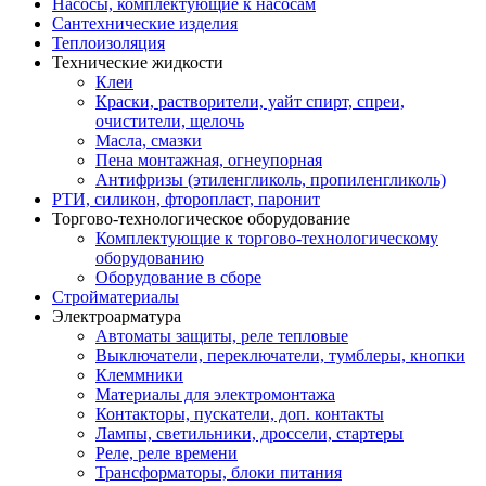
Насосы, комплектующие к насосам
Сантехнические изделия
Теплоизоляция
Технические жидкости
Клеи
Краски, растворители, уайт спирт, спреи,
очистители, щелочь
Масла, смазки
Пена монтажная, огнеупорная
Антифризы (этиленгликоль, пропиленгликоль)
РТИ, силикон, фторопласт, паронит
Торгово-технологическое оборудование
Комплектующие к торгово-технологическому
оборудованию
Оборудование в сборе
Стройматериалы
Электроарматура
Автоматы защиты, реле тепловые
Выключатели, переключатели, тумблеры, кнопки
Клеммники
Материалы для электромонтажа
Контакторы, пускатели, доп. контакты
Лампы, светильники, дроссели, стартеры
Реле, реле времени
Трансформаторы, блоки питания