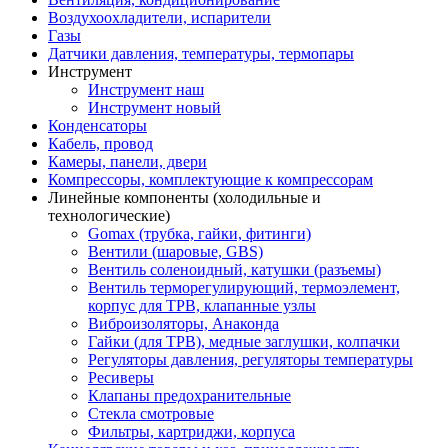
Воздухоохладители, испарители
Газы
Датчики давления, температуры, термопары
Инструмент
Инструмент наш
Инструмент новый
Конденсаторы
Кабель, провод
Камеры, панели, двери
Компрессоры, комплектующие к компрессорам
Линейные компоненты (холодильные и
технологические)
Gomax (трубка, гайки, фитинги)
Вентили (шаровые, GBS)
Вентиль соленоидный, катушки (разъемы)
Вентиль терморегулирующий, термоэлемент,
корпус для ТРВ, клапанные узлы
Виброизоляторы, Анаконда
Гайки (для ТРВ), медные заглушки, колпачки
Регуляторы давления, регуляторы температуры
Ресиверы
Клапаны предохранительные
Стекла смотровые
Фильтры, картриджи, корпуса