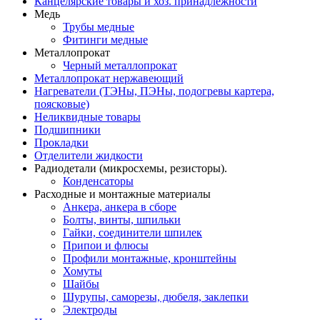
Канцелярские товары и хоз. принадлежности
Медь
Трубы медные
Фитинги медные
Металлопрокат
Черный металлопрокат
Металлопрокат нержавеющий
Нагреватели (ТЭНы, ПЭНы, подогревы картера,
поясковые)
Неликвидные товары
Подшипники
Прокладки
Отделители жидкости
Радиодетали (микросхемы, резисторы).
Конденсаторы
Расходные и монтажные материалы
Анкера, анкера в сборе
Болты, винты, шпильки
Гайки, соединители шпилек
Припои и флюсы
Профили монтажные, кронштейны
Хомуты
Шайбы
Шурупы, саморезы, дюбеля, заклепки
Электроды