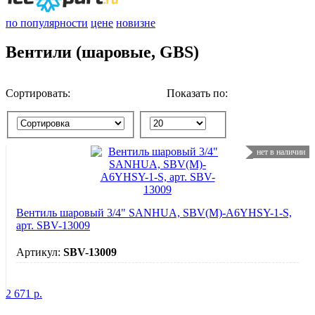
по популярности
цене
новизне
Вентили (шаровые, GBS)
Сортировать:
Показать по:
нет в наличии
Вентиль шаровый 3/4" SANHUA, SBV(M)-A6YHSY-1-S,
арт. SBV-13009
Артикул:
SBV-13009
2 671
р.