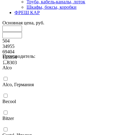
Труба, кабель-каналы, лоток
Шкафы, боксы, коробки
ФРЕШ КАР
Основная цена, руб.
504
34955
69404
Производитель:
103854
138303
Alco
Alco, Германия
Becool
Bitzer