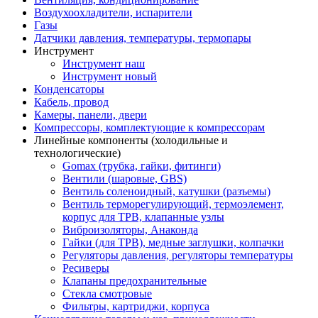
Воздухоохладители, испарители
Газы
Датчики давления, температуры, термопары
Инструмент
Инструмент наш
Инструмент новый
Конденсаторы
Кабель, провод
Камеры, панели, двери
Компрессоры, комплектующие к компрессорам
Линейные компоненты (холодильные и
технологические)
Gomax (трубка, гайки, фитинги)
Вентили (шаровые, GBS)
Вентиль соленоидный, катушки (разъемы)
Вентиль терморегулирующий, термоэлемент,
корпус для ТРВ, клапанные узлы
Виброизоляторы, Анаконда
Гайки (для ТРВ), медные заглушки, колпачки
Регуляторы давления, регуляторы температуры
Ресиверы
Клапаны предохранительные
Стекла смотровые
Фильтры, картриджи, корпуса