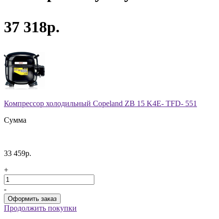
37 318р.
Компрессор холодильный Copeland ZB 15 K4E- TFD- 551
Сумма
33 459р.
+
-
Продолжить покупки