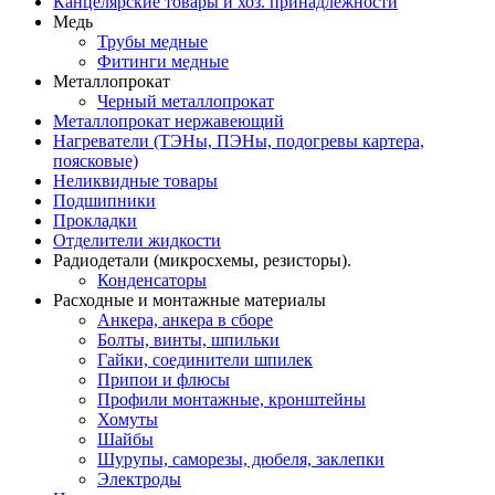
Канцелярские товары и хоз. принадлежности
Медь
Трубы медные
Фитинги медные
Металлопрокат
Черный металлопрокат
Металлопрокат нержавеющий
Нагреватели (ТЭНы, ПЭНы, подогревы картера,
поясковые)
Неликвидные товары
Подшипники
Прокладки
Отделители жидкости
Радиодетали (микросхемы, резисторы).
Конденсаторы
Расходные и монтажные материалы
Анкера, анкера в сборе
Болты, винты, шпильки
Гайки, соединители шпилек
Припои и флюсы
Профили монтажные, кронштейны
Хомуты
Шайбы
Шурупы, саморезы, дюбеля, заклепки
Электроды