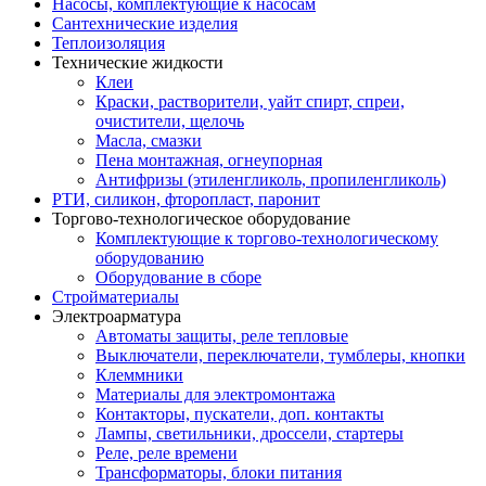
Насосы, комплектующие к насосам
Сантехнические изделия
Теплоизоляция
Технические жидкости
Клеи
Краски, растворители, уайт спирт, спреи,
очистители, щелочь
Масла, смазки
Пена монтажная, огнеупорная
Антифризы (этиленгликоль, пропиленгликоль)
РТИ, силикон, фторопласт, паронит
Торгово-технологическое оборудование
Комплектующие к торгово-технологическому
оборудованию
Оборудование в сборе
Стройматериалы
Электроарматура
Автоматы защиты, реле тепловые
Выключатели, переключатели, тумблеры, кнопки
Клеммники
Материалы для электромонтажа
Контакторы, пускатели, доп. контакты
Лампы, светильники, дроссели, стартеры
Реле, реле времени
Трансформаторы, блоки питания