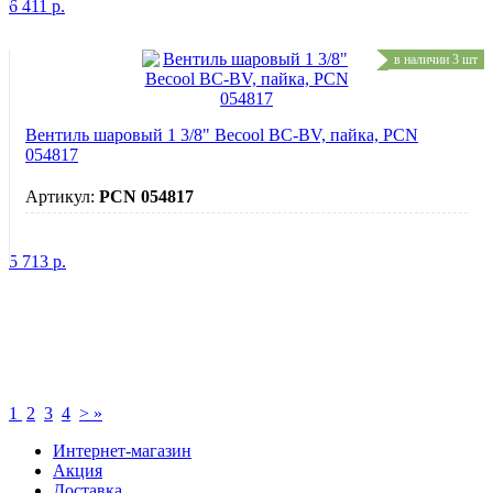
6 411
р.
в наличии 3 шт
Вентиль шаровый 1 3/8" Becool BC-BV, пайка, PCN
054817
Артикул:
PCN 054817
5 713
р.
1
2
3
4
>
»
Интернет-магазин
Акция
Доставка