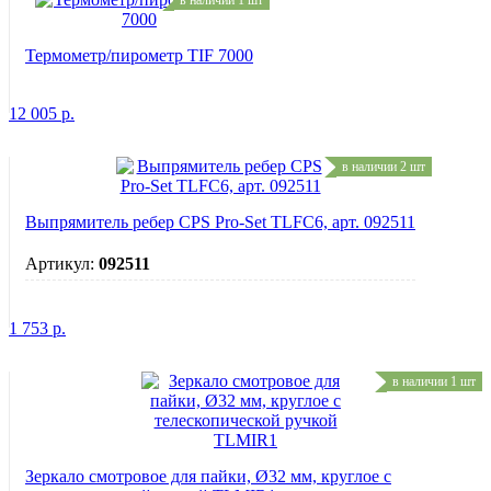
Термометр/пирометр TIF 7000
12 005
р.
в наличии 2 шт
Выпрямитель ребер CPS Pro-Set TLFC6, арт. 092511
Артикул:
092511
1 753
р.
в наличии 1 шт
Зеркало смотровое для пайки, Ø32 мм, круглое с