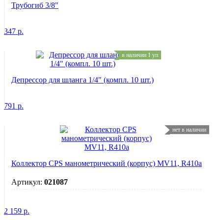
Трубогиб 3/8"
347
р.
в наличии 1 уп
Депрессор для шланга 1/4" (компл. 10 шт.)
791
р.
нет в наличии
Коллектор CPS манометрический (корпус) MV11, R410a
Артикул:
021087
2 159
р.