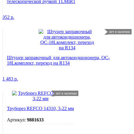
телескопической ручкой TLMIR1
952
р.
нет в наличии
Штуцер заправочный для автокондиционера, QC-
18Lкомплект, переход на R134
1 483
р.
нет в наличии
Труборез REFCO 14310, 3-22 мм
Артикул:
9881633