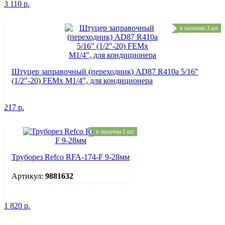
3 110
р.
в наличии 3 шт
Штуцер заправочный (переходник) AD87 R410a 5/16"
(1/2"-20) FEMx M1/4", для кондиционера
217
р.
в наличии 1 шт
Труборез Refco RFA-174-F 9-28мм
Артикул:
9881632
1 820
р.