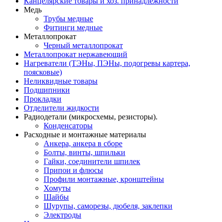
Канцелярские товары и хоз. принадлежности
Медь
Трубы медные
Фитинги медные
Металлопрокат
Черный металлопрокат
Металлопрокат нержавеющий
Нагреватели (ТЭНы, ПЭНы, подогревы картера,
поясковые)
Неликвидные товары
Подшипники
Прокладки
Отделители жидкости
Радиодетали (микросхемы, резисторы).
Конденсаторы
Расходные и монтажные материалы
Анкера, анкера в сборе
Болты, винты, шпильки
Гайки, соединители шпилек
Припои и флюсы
Профили монтажные, кронштейны
Хомуты
Шайбы
Шурупы, саморезы, дюбеля, заклепки
Электроды