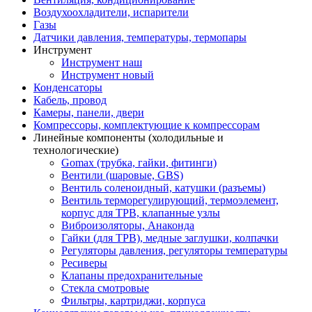
Воздухоохладители, испарители
Газы
Датчики давления, температуры, термопары
Инструмент
Инструмент наш
Инструмент новый
Конденсаторы
Кабель, провод
Камеры, панели, двери
Компрессоры, комплектующие к компрессорам
Линейные компоненты (холодильные и
технологические)
Gomax (трубка, гайки, фитинги)
Вентили (шаровые, GBS)
Вентиль соленоидный, катушки (разъемы)
Вентиль терморегулирующий, термоэлемент,
корпус для ТРВ, клапанные узлы
Виброизоляторы, Анаконда
Гайки (для ТРВ), медные заглушки, колпачки
Регуляторы давления, регуляторы температуры
Ресиверы
Клапаны предохранительные
Стекла смотровые
Фильтры, картриджи, корпуса