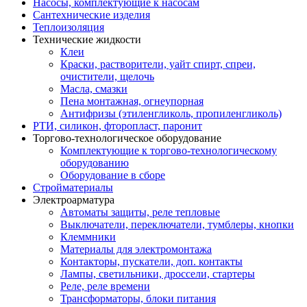
Насосы, комплектующие к насосам
Сантехнические изделия
Теплоизоляция
Технические жидкости
Клеи
Краски, растворители, уайт спирт, спреи,
очистители, щелочь
Масла, смазки
Пена монтажная, огнеупорная
Антифризы (этиленгликоль, пропиленгликоль)
РТИ, силикон, фторопласт, паронит
Торгово-технологическое оборудование
Комплектующие к торгово-технологическому
оборудованию
Оборудование в сборе
Стройматериалы
Электроарматура
Автоматы защиты, реле тепловые
Выключатели, переключатели, тумблеры, кнопки
Клеммники
Материалы для электромонтажа
Контакторы, пускатели, доп. контакты
Лампы, светильники, дроссели, стартеры
Реле, реле времени
Трансформаторы, блоки питания