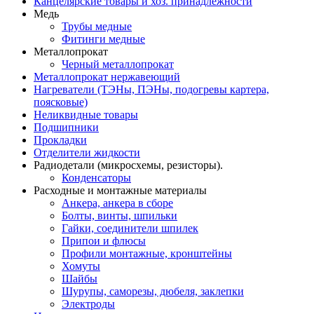
Канцелярские товары и хоз. принадлежности
Медь
Трубы медные
Фитинги медные
Металлопрокат
Черный металлопрокат
Металлопрокат нержавеющий
Нагреватели (ТЭНы, ПЭНы, подогревы картера,
поясковые)
Неликвидные товары
Подшипники
Прокладки
Отделители жидкости
Радиодетали (микросхемы, резисторы).
Конденсаторы
Расходные и монтажные материалы
Анкера, анкера в сборе
Болты, винты, шпильки
Гайки, соединители шпилек
Припои и флюсы
Профили монтажные, кронштейны
Хомуты
Шайбы
Шурупы, саморезы, дюбеля, заклепки
Электроды