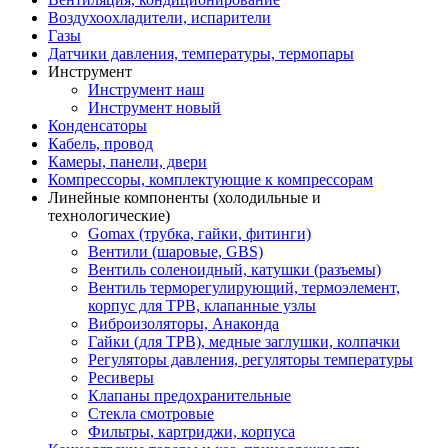
Воздухоохладители, испарители
Газы
Датчики давления, температуры, термопары
Инструмент
Инструмент наш
Инструмент новый
Конденсаторы
Кабель, провод
Камеры, панели, двери
Компрессоры, комплектующие к компрессорам
Линейные компоненты (холодильные и
технологические)
Gomax (трубка, гайки, фитинги)
Вентили (шаровые, GBS)
Вентиль соленоидный, катушки (разъемы)
Вентиль терморегулирующий, термоэлемент,
корпус для ТРВ, клапанные узлы
Виброизоляторы, Анаконда
Гайки (для ТРВ), медные заглушки, колпачки
Регуляторы давления, регуляторы температуры
Ресиверы
Клапаны предохранительные
Стекла смотровые
Фильтры, картриджи, корпуса