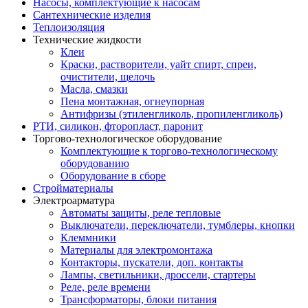
Насосы, комплектующие к насосам
Сантехнические изделия
Теплоизоляция
Технические жидкости
Клеи
Краски, растворители, уайт спирт, спреи,
очистители, щелочь
Масла, смазки
Пена монтажная, огнеупорная
Антифризы (этиленгликоль, пропиленгликоль)
РТИ, силикон, фторопласт, паронит
Торгово-технологическое оборудование
Комплектующие к торгово-технологическому
оборудованию
Оборудование в сборе
Стройматериалы
Электроарматура
Автоматы защиты, реле тепловые
Выключатели, переключатели, тумблеры, кнопки
Клеммники
Материалы для электромонтажа
Контакторы, пускатели, доп. контакты
Лампы, светильники, дроссели, стартеры
Реле, реле времени
Трансформаторы, блоки питания