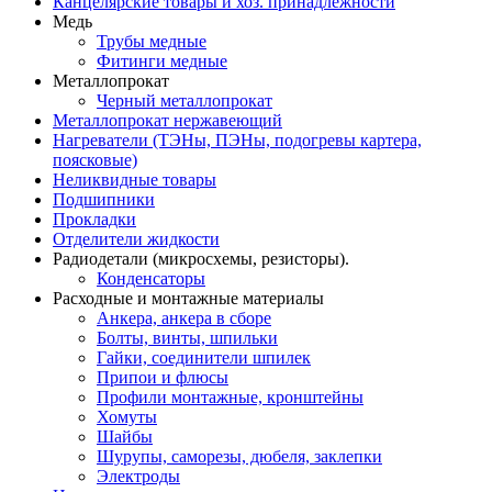
Канцелярские товары и хоз. принадлежности
Медь
Трубы медные
Фитинги медные
Металлопрокат
Черный металлопрокат
Металлопрокат нержавеющий
Нагреватели (ТЭНы, ПЭНы, подогревы картера,
поясковые)
Неликвидные товары
Подшипники
Прокладки
Отделители жидкости
Радиодетали (микросхемы, резисторы).
Конденсаторы
Расходные и монтажные материалы
Анкера, анкера в сборе
Болты, винты, шпильки
Гайки, соединители шпилек
Припои и флюсы
Профили монтажные, кронштейны
Хомуты
Шайбы
Шурупы, саморезы, дюбеля, заклепки
Электроды