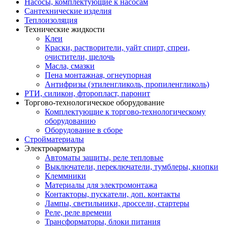
Насосы, комплектующие к насосам
Сантехнические изделия
Теплоизоляция
Технические жидкости
Клеи
Краски, растворители, уайт спирт, спреи,
очистители, щелочь
Масла, смазки
Пена монтажная, огнеупорная
Антифризы (этиленгликоль, пропиленгликоль)
РТИ, силикон, фторопласт, паронит
Торгово-технологическое оборудование
Комплектующие к торгово-технологическому
оборудованию
Оборудование в сборе
Стройматериалы
Электроарматура
Автоматы защиты, реле тепловые
Выключатели, переключатели, тумблеры, кнопки
Клеммники
Материалы для электромонтажа
Контакторы, пускатели, доп. контакты
Лампы, светильники, дроссели, стартеры
Реле, реле времени
Трансформаторы, блоки питания