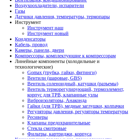
Воздухоохладители, испарители
Газы
Датчики давления, температуры, термопары
Инструмент
Инструмент наш
Инструмент новый
Конденсаторы
Кабель, провод
Камеры, панели, двери
Компрессоры, комплектующие к компрессорам
Линейные компоненты (холодильные и
технологические)
Gomax (трубка, гайки, фитинги)
Вентили (шаровые, GBS)
Вентиль соленоидный, катушки (разъемы)
Вентиль терморегулирующий, термоэлемент,
корпус для ТРВ, клапанные узлы
Виброизоляторы, Анаконда
Гайки (для ТРВ), медные заглушки, колпачки
Регуляторы давления, регуляторы температуры
Ресиверы
Клапаны предохранительные
Стекла смотровые
Фильтры, картриджи, корпуса