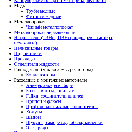
Канцелярские товары и хоз. принадлежности
Медь
Трубы медные
Фитинги медные
Металлопрокат
Черный металлопрокат
Металлопрокат нержавеющий
Нагреватели (ТЭНы, ПЭНы, подогревы картера,
поясковые)
Неликвидные товары
Подшипники
Прокладки
Отделители жидкости
Радиодетали (микросхемы, резисторы).
Конденсаторы
Расходные и монтажные материалы
Анкера, анкера в сборе
Болты, винты, шпильки
Гайки, соединители шпилек
Припои и флюсы
Профили монтажные, кронштейны
Хомуты
Шайбы
Шурупы, саморезы, дюбеля, заклепки
Электроды