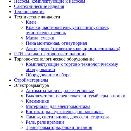
Насосы, комплектующие к насосам
Сантехнические изделия
Теплоизоляция
Технические жидкости
Клеи
Краски, растворители, уайт спирт, спреи,
очистители, щелочь
Масла, смазки
Пена монтажная, огнеупорная
Антифризы (этиленгликоль, пропиленгликоль)
РТИ, силикон, фторопласт, паронит
Торгово-технологическое оборудование
Комплектующие к торгово-технологическому
оборудованию
Оборудование в сборе
Стройматериалы
Электроарматура
Автоматы защиты, реле тепловые
Выключатели, переключатели, тумблеры, кнопки
Клеммники
Материалы для электромонтажа
Контакторы, пускатели, доп. контакты
Лампы, светильники, дроссели, стартеры
Реле, реле времени
Трансформаторы, блоки питания