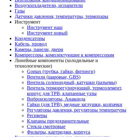
Воздухоохладители, испарители
Газы
Датчики давления, температуры, термопары
Инструмент
Инструмент наш
Инструмент новый
Конденсаторы
Кабель, провод
Камеры, панели, двери
Компрессоры, комплектующие к компрессорам
Линейные компоненты (холодильные и
технологические)
Gomax (трубка, гайки, фитинги)
Вентили (шаровые, GBS)
Вентиль соленоидный, катушки (разъемы)
Вентиль терморегулирующий, термоэлемент,
корпус для ТРВ, клапанные узлы
Виброизоляторы, Анаконда
Гайки (для ТРВ), медные заглушки, колпачки
Регуляторы давления, регуляторы температуры
Ресиверы
Клапаны предохранительные
Стекла смотровые
Фильтры, картриджи, корпуса