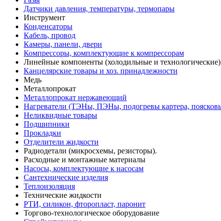
Датчики давления, температуры, термопары
Инструмент
Конденсаторы
Кабель, провод
Камеры, панели, двери
Компрессоры, комплектующие к компрессорам
Линейные компоненты (холодильные и технологические)
Канцелярские товары и хоз. принадлежности
Медь
Металлопрокат
Металлопрокат нержавеющий
Нагреватели (ТЭНы, ПЭНы, подогревы картера, поясков
Неликвидные товары
Подшипники
Прокладки
Отделители жидкости
Радиодетали (микросхемы, резисторы).
Расходные и монтажные материалы
Насосы, комплектующие к насосам
Сантехнические изделия
Теплоизоляция
Технические жидкости
РТИ, силикон, фторопласт, паронит
Торгово-технологическое оборудование