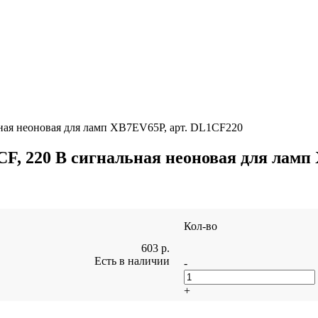
льная неоновая для ламп XB7EV65P, арт. DL1CF220
1CF, 220 В сигнальная неоновая для лам
Кол-во
603
р.
Есть в наличии
-
+