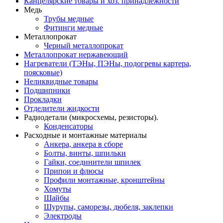
Канцелярские товары и хоз. принадлежности
Медь
Трубы медные
Фитинги медные
Металлопрокат
Черный металлопрокат
Металлопрокат нержавеющий
Нагреватели (ТЭНы, ПЭНы, подогревы картера,
поясковые)
Неликвидные товары
Подшипники
Прокладки
Отделители жидкости
Радиодетали (микросхемы, резисторы).
Конденсаторы
Расходные и монтажные материалы
Анкера, анкера в сборе
Болты, винты, шпильки
Гайки, соединители шпилек
Припои и флюсы
Профили монтажные, кронштейны
Хомуты
Шайбы
Шурупы, саморезы, дюбеля, заклепки
Электроды