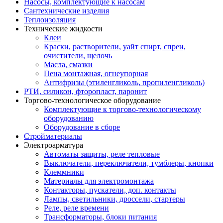
Насосы, комплектующие к насосам
Сантехнические изделия
Теплоизоляция
Технические жидкости
Клеи
Краски, растворители, уайт спирт, спреи,
очистители, щелочь
Масла, смазки
Пена монтажная, огнеупорная
Антифризы (этиленгликоль, пропиленгликоль)
РТИ, силикон, фторопласт, паронит
Торгово-технологическое оборудование
Комплектующие к торгово-технологическому
оборудованию
Оборудование в сборе
Стройматериалы
Электроарматура
Автоматы защиты, реле тепловые
Выключатели, переключатели, тумблеры, кнопки
Клеммники
Материалы для электромонтажа
Контакторы, пускатели, доп. контакты
Лампы, светильники, дроссели, стартеры
Реле, реле времени
Трансформаторы, блоки питания