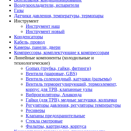
Воздухоохладители, испарители
Газы
Датчики давления, температуры, термопары
Инструмент
Инструмент наш
Инструмент новый
Конденсаторы
Кабель, провод
Камеры, панели, двери
Компрессоры, комплектующие к компрессорам
Линейные компоненты (холодильные и
технологические)
Gomax (трубка, гайки, фитинги)
Вентили (шаровые, GBS)
Вентиль соленоидный, катушки (разъемы)
Вентиль терморегулирующий, термоэлемент,
корпус для ТРВ, клапанные узлы
Виброизоляторы, Анаконда
Гайки (для ТРВ), медные заглушки, колпачки
Регуляторы давления, регуляторы температуры
Ресиверы
Клапаны предохранительные
Стекла смотровые
Фильтры, картриджи, корпуса