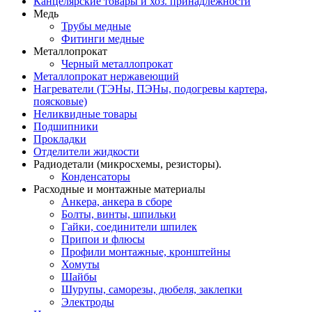
Канцелярские товары и хоз. принадлежности
Медь
Трубы медные
Фитинги медные
Металлопрокат
Черный металлопрокат
Металлопрокат нержавеющий
Нагреватели (ТЭНы, ПЭНы, подогревы картера,
поясковые)
Неликвидные товары
Подшипники
Прокладки
Отделители жидкости
Радиодетали (микросхемы, резисторы).
Конденсаторы
Расходные и монтажные материалы
Анкера, анкера в сборе
Болты, винты, шпильки
Гайки, соединители шпилек
Припои и флюсы
Профили монтажные, кронштейны
Хомуты
Шайбы
Шурупы, саморезы, дюбеля, заклепки
Электроды