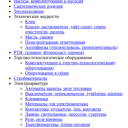
Насосы, комплектующие к насосам
Сантехнические изделия
Теплоизоляция
Технические жидкости
Клеи
Краски, растворители, уайт спирт, спреи,
очистители, щелочь
Масла, смазки
Пена монтажная, огнеупорная
Антифризы (этиленгликоль, пропиленгликоль)
РТИ, силикон, фторопласт, паронит
Торгово-технологическое оборудование
Комплектующие к торгово-технологическому
оборудованию
Оборудование в сборе
Стройматериалы
Электроарматура
Автоматы защиты, реле тепловые
Выключатели, переключатели, тумблеры, кнопки
Клеммники
Материалы для электромонтажа
Контакторы, пускатели, доп. контакты
Лампы, светильники, дроссели, стартеры
Реле, реле времени
Трансформаторы, блоки питания