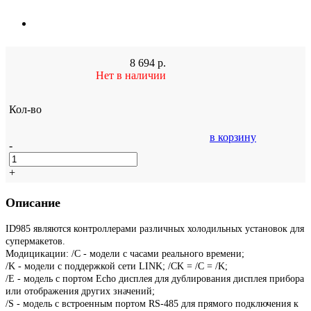
8 694
р.
Нет в наличии
Кол-во
в корзину
-
+
Описание
ID985 являются контроллерами различных холодильных установок для
супермакетов.
Модицикации: /C - модели с часами реального времени;
/K - модели с поддержкой сети LINK; /CK = /С = /K;
/E - модель с портом Echo дисплея для дублирования дисплея прибора
или отображения других значений;
/S - модель с встроенным портом RS-485 для прямого подключения к