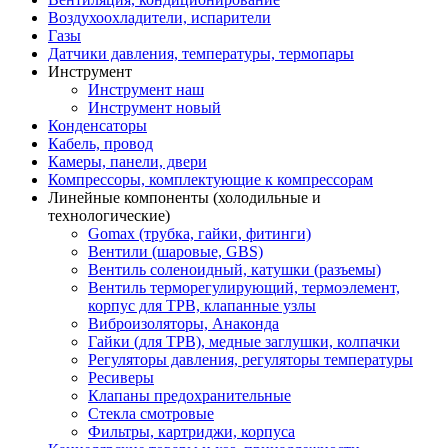
Воздухоохладители, испарители
Газы
Датчики давления, температуры, термопары
Инструмент
Инструмент наш
Инструмент новый
Конденсаторы
Кабель, провод
Камеры, панели, двери
Компрессоры, комплектующие к компрессорам
Линейные компоненты (холодильные и
технологические)
Gomax (трубка, гайки, фитинги)
Вентили (шаровые, GBS)
Вентиль соленоидный, катушки (разъемы)
Вентиль терморегулирующий, термоэлемент,
корпус для ТРВ, клапанные узлы
Виброизоляторы, Анаконда
Гайки (для ТРВ), медные заглушки, колпачки
Регуляторы давления, регуляторы температуры
Ресиверы
Клапаны предохранительные
Стекла смотровые
Фильтры, картриджи, корпуса