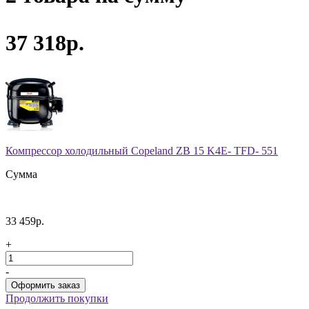
37 318р.
Компрессор холодильный Copeland ZB 15 K4E- TFD- 551
Сумма
33 459р.
+
-
Продолжить покупки