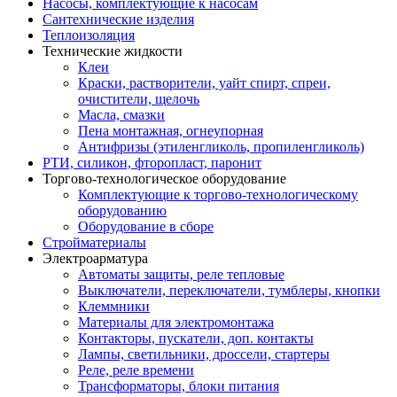
Насосы, комплектующие к насосам
Сантехнические изделия
Теплоизоляция
Технические жидкости
Клеи
Краски, растворители, уайт спирт, спреи,
очистители, щелочь
Масла, смазки
Пена монтажная, огнеупорная
Антифризы (этиленгликоль, пропиленгликоль)
РТИ, силикон, фторопласт, паронит
Торгово-технологическое оборудование
Комплектующие к торгово-технологическому
оборудованию
Оборудование в сборе
Стройматериалы
Электроарматура
Автоматы защиты, реле тепловые
Выключатели, переключатели, тумблеры, кнопки
Клеммники
Материалы для электромонтажа
Контакторы, пускатели, доп. контакты
Лампы, светильники, дроссели, стартеры
Реле, реле времени
Трансформаторы, блоки питания