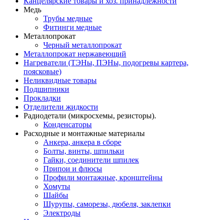
Канцелярские товары и хоз. принадлежности
Медь
Трубы медные
Фитинги медные
Металлопрокат
Черный металлопрокат
Металлопрокат нержавеющий
Нагреватели (ТЭНы, ПЭНы, подогревы картера,
поясковые)
Неликвидные товары
Подшипники
Прокладки
Отделители жидкости
Радиодетали (микросхемы, резисторы).
Конденсаторы
Расходные и монтажные материалы
Анкера, анкера в сборе
Болты, винты, шпильки
Гайки, соединители шпилек
Припои и флюсы
Профили монтажные, кронштейны
Хомуты
Шайбы
Шурупы, саморезы, дюбеля, заклепки
Электроды