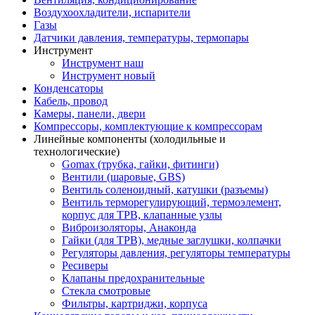
Воздухоохладители, испарители
Газы
Датчики давления, температуры, термопары
Инструмент
Инструмент наш
Инструмент новый
Конденсаторы
Кабель, провод
Камеры, панели, двери
Компрессоры, комплектующие к компрессорам
Линейные компоненты (холодильные и
технологические)
Gomax (трубка, гайки, фитинги)
Вентили (шаровые, GBS)
Вентиль соленоидный, катушки (разъемы)
Вентиль терморегулирующий, термоэлемент,
корпус для ТРВ, клапанные узлы
Виброизоляторы, Анаконда
Гайки (для ТРВ), медные заглушки, колпачки
Регуляторы давления, регуляторы температуры
Ресиверы
Клапаны предохранительные
Стекла смотровые
Фильтры, картриджи, корпуса