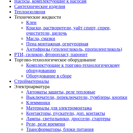
Насосы, комплектующие к насосам
Сантехнические изделия
Теплоизоляция
Технические жидкости
Клеи
Краски, растворители, уайт спирт, спреи,
очистители, щелочь
Масла, смазки
Пена монтажная, огнеупорная
Антифризы (этиленгликоль, пропиленгликоль)
РТИ, силикон, фторопласт, паронит
Торгово-технологическое оборудование
Комплектующие к торгово-технологическому
оборудованию
Оборудование в сборе
Стройматериалы
Электроарматура
Автоматы защиты, реле тепловые
Выключатели, переключатели, тумблеры, кнопки
Клеммники
Материалы для электромонтажа
Контакторы, пускатели, доп. контакты
Лампы, светильники, дроссели, стартеры
Реле, реле времени
Трансформаторы, блоки питания