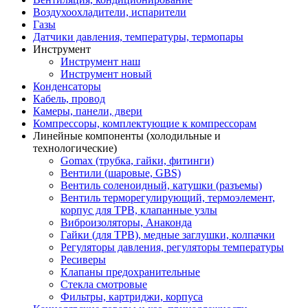
Воздухоохладители, испарители
Газы
Датчики давления, температуры, термопары
Инструмент
Инструмент наш
Инструмент новый
Конденсаторы
Кабель, провод
Камеры, панели, двери
Компрессоры, комплектующие к компрессорам
Линейные компоненты (холодильные и
технологические)
Gomax (трубка, гайки, фитинги)
Вентили (шаровые, GBS)
Вентиль соленоидный, катушки (разъемы)
Вентиль терморегулирующий, термоэлемент,
корпус для ТРВ, клапанные узлы
Виброизоляторы, Анаконда
Гайки (для ТРВ), медные заглушки, колпачки
Регуляторы давления, регуляторы температуры
Ресиверы
Клапаны предохранительные
Стекла смотровые
Фильтры, картриджи, корпуса