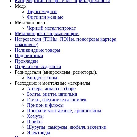
Канцелярские товары и хоз. принадлежности
Медь
Трубы медные
Фитинги медные
Металлопрокат
Черный металлопрокат
Металлопрокат нержавеющий
Нагреватели (ТЭНы, ПЭНы, подогревы картера,
поясковые)
Неликвидные товары
Подшипники
Прокладки
Отделители жидкости
Радиодетали (микросхемы, резисторы).
Конденсаторы
Расходные и монтажные материалы
Анкера, анкера в сборе
Болты, винты, шпильки
Гайки, соединители шпилек
Припои и флюсы
Профили монтажные, кронштейны
Хомуты
Шайбы
Шурупы, саморезы, дюбеля, заклепки
Электроды