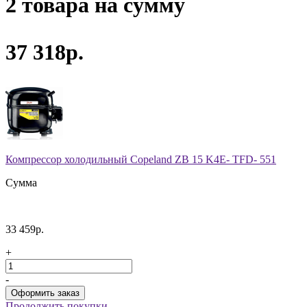
2 товара на сумму
37 318р.
Компрессор холодильный Copeland ZB 15 K4E- TFD- 551
Сумма
33 459р.
+
-
Продолжить покупки