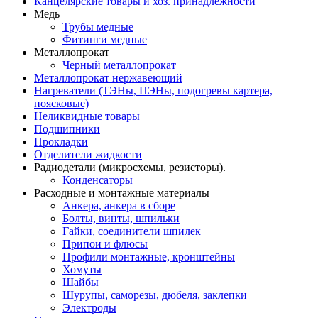
Канцелярские товары и хоз. принадлежности
Медь
Трубы медные
Фитинги медные
Металлопрокат
Черный металлопрокат
Металлопрокат нержавеющий
Нагреватели (ТЭНы, ПЭНы, подогревы картера,
поясковые)
Неликвидные товары
Подшипники
Прокладки
Отделители жидкости
Радиодетали (микросхемы, резисторы).
Конденсаторы
Расходные и монтажные материалы
Анкера, анкера в сборе
Болты, винты, шпильки
Гайки, соединители шпилек
Припои и флюсы
Профили монтажные, кронштейны
Хомуты
Шайбы
Шурупы, саморезы, дюбеля, заклепки
Электроды