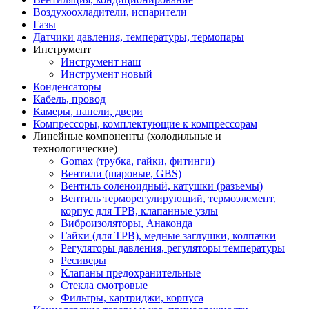
Воздухоохладители, испарители
Газы
Датчики давления, температуры, термопары
Инструмент
Инструмент наш
Инструмент новый
Конденсаторы
Кабель, провод
Камеры, панели, двери
Компрессоры, комплектующие к компрессорам
Линейные компоненты (холодильные и
технологические)
Gomax (трубка, гайки, фитинги)
Вентили (шаровые, GBS)
Вентиль соленоидный, катушки (разъемы)
Вентиль терморегулирующий, термоэлемент,
корпус для ТРВ, клапанные узлы
Виброизоляторы, Анаконда
Гайки (для ТРВ), медные заглушки, колпачки
Регуляторы давления, регуляторы температуры
Ресиверы
Клапаны предохранительные
Стекла смотровые
Фильтры, картриджи, корпуса