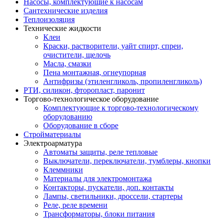
Насосы, комплектующие к насосам
Сантехнические изделия
Теплоизоляция
Технические жидкости
Клеи
Краски, растворители, уайт спирт, спреи,
очистители, щелочь
Масла, смазки
Пена монтажная, огнеупорная
Антифризы (этиленгликоль, пропиленгликоль)
РТИ, силикон, фторопласт, паронит
Торгово-технологическое оборудование
Комплектующие к торгово-технологическому
оборудованию
Оборудование в сборе
Стройматериалы
Электроарматура
Автоматы защиты, реле тепловые
Выключатели, переключатели, тумблеры, кнопки
Клеммники
Материалы для электромонтажа
Контакторы, пускатели, доп. контакты
Лампы, светильники, дроссели, стартеры
Реле, реле времени
Трансформаторы, блоки питания