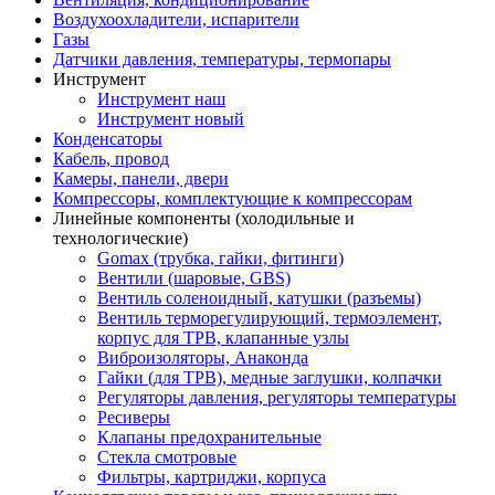
Воздухоохладители, испарители
Газы
Датчики давления, температуры, термопары
Инструмент
Инструмент наш
Инструмент новый
Конденсаторы
Кабель, провод
Камеры, панели, двери
Компрессоры, комплектующие к компрессорам
Линейные компоненты (холодильные и
технологические)
Gomax (трубка, гайки, фитинги)
Вентили (шаровые, GBS)
Вентиль соленоидный, катушки (разъемы)
Вентиль терморегулирующий, термоэлемент,
корпус для ТРВ, клапанные узлы
Виброизоляторы, Анаконда
Гайки (для ТРВ), медные заглушки, колпачки
Регуляторы давления, регуляторы температуры
Ресиверы
Клапаны предохранительные
Стекла смотровые
Фильтры, картриджи, корпуса