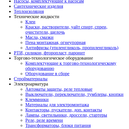
Насосы, комплектующие к насосам
Сантехнические изделия
Теплоизоляция
Технические жидкости
Клеи
Краски, растворители, уайт спирт, спреи,
очистители, щелочь
Масла, смазки
Пена монтажная, огнеупорная
Антифризы (этиленгликоль, пропиленгликоль)
РТИ, силикон, фторопласт, паронит
Торгово-технологическое оборудование
Комплектующие к торгово-технологическому
оборудованию
Оборудование в сборе
Стройматериалы
Электроарматура
Автоматы защиты, реле тепловые
Выключатели, переключатели, тумблеры, кнопки
Клеммники
Материалы для электромонтажа
Контакторы, пускатели, доп. контакты
Лампы, светильники, дроссели, стартеры
Реле, реле времени
Трансформаторы, блоки питания