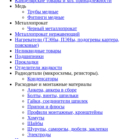
Канцелярские товары и хоз. принадлежности
Медь
Трубы медные
Фитинги медные
Металлопрокат
Черный металлопрокат
Металлопрокат нержавеющий
Нагреватели (ТЭНы, ПЭНы, подогревы картера,
поясковые)
Неликвидные товары
Подшипники
Прокладки
Отделители жидкости
Радиодетали (микросхемы, резисторы).
Конденсаторы
Расходные и монтажные материалы
Анкера, анкера в сборе
Болты, винты, шпильки
Гайки, соединители шпилек
Припои и флюсы
Профили монтажные, кронштейны
Хомуты
Шайбы
Шурупы, саморезы, дюбеля, заклепки
Электроды