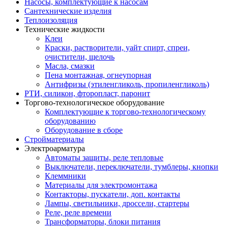
Насосы, комплектующие к насосам
Сантехнические изделия
Теплоизоляция
Технические жидкости
Клеи
Краски, растворители, уайт спирт, спреи,
очистители, щелочь
Масла, смазки
Пена монтажная, огнеупорная
Антифризы (этиленгликоль, пропиленгликоль)
РТИ, силикон, фторопласт, паронит
Торгово-технологическое оборудование
Комплектующие к торгово-технологическому
оборудованию
Оборудование в сборе
Стройматериалы
Электроарматура
Автоматы защиты, реле тепловые
Выключатели, переключатели, тумблеры, кнопки
Клеммники
Материалы для электромонтажа
Контакторы, пускатели, доп. контакты
Лампы, светильники, дроссели, стартеры
Реле, реле времени
Трансформаторы, блоки питания