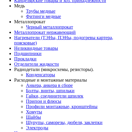
Канцелярские товары и хоз. принадлежности
Медь
Трубы медные
Фитинги медные
Металлопрокат
Черный металлопрокат
Металлопрокат нержавеющий
Нагреватели (ТЭНы, ПЭНы, подогревы картера,
поясковые)
Неликвидные товары
Подшипники
Прокладки
Отделители жидкости
Радиодетали (микросхемы, резисторы).
Конденсаторы
Расходные и монтажные материалы
Анкера, анкера в сборе
Болты, винты, шпильки
Гайки, соединители шпилек
Припои и флюсы
Профили монтажные, кронштейны
Хомуты
Шайбы
Шурупы, саморезы, дюбеля, заклепки
Электроды