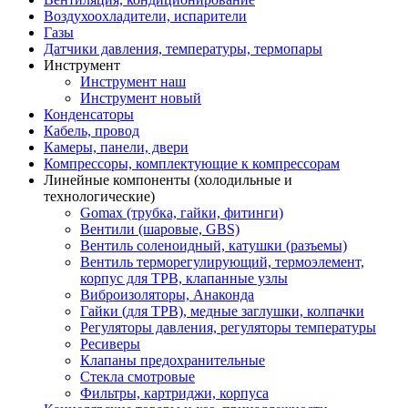
Воздухоохладители, испарители
Газы
Датчики давления, температуры, термопары
Инструмент
Инструмент наш
Инструмент новый
Конденсаторы
Кабель, провод
Камеры, панели, двери
Компрессоры, комплектующие к компрессорам
Линейные компоненты (холодильные и
технологические)
Gomax (трубка, гайки, фитинги)
Вентили (шаровые, GBS)
Вентиль соленоидный, катушки (разъемы)
Вентиль терморегулирующий, термоэлемент,
корпус для ТРВ, клапанные узлы
Виброизоляторы, Анаконда
Гайки (для ТРВ), медные заглушки, колпачки
Регуляторы давления, регуляторы температуры
Ресиверы
Клапаны предохранительные
Стекла смотровые
Фильтры, картриджи, корпуса