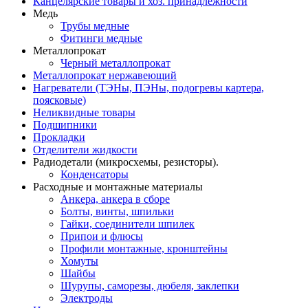
Канцелярские товары и хоз. принадлежности
Медь
Трубы медные
Фитинги медные
Металлопрокат
Черный металлопрокат
Металлопрокат нержавеющий
Нагреватели (ТЭНы, ПЭНы, подогревы картера,
поясковые)
Неликвидные товары
Подшипники
Прокладки
Отделители жидкости
Радиодетали (микросхемы, резисторы).
Конденсаторы
Расходные и монтажные материалы
Анкера, анкера в сборе
Болты, винты, шпильки
Гайки, соединители шпилек
Припои и флюсы
Профили монтажные, кронштейны
Хомуты
Шайбы
Шурупы, саморезы, дюбеля, заклепки
Электроды