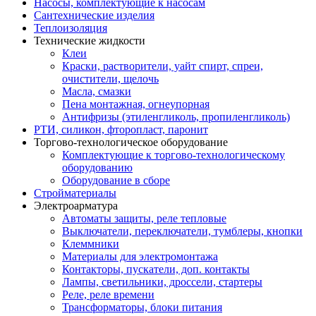
Насосы, комплектующие к насосам
Сантехнические изделия
Теплоизоляция
Технические жидкости
Клеи
Краски, растворители, уайт спирт, спреи,
очистители, щелочь
Масла, смазки
Пена монтажная, огнеупорная
Антифризы (этиленгликоль, пропиленгликоль)
РТИ, силикон, фторопласт, паронит
Торгово-технологическое оборудование
Комплектующие к торгово-технологическому
оборудованию
Оборудование в сборе
Стройматериалы
Электроарматура
Автоматы защиты, реле тепловые
Выключатели, переключатели, тумблеры, кнопки
Клеммники
Материалы для электромонтажа
Контакторы, пускатели, доп. контакты
Лампы, светильники, дроссели, стартеры
Реле, реле времени
Трансформаторы, блоки питания