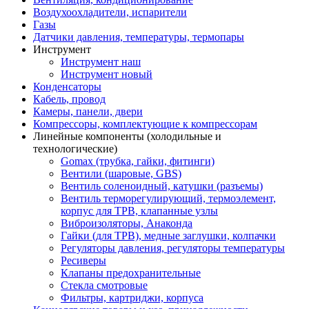
Воздухоохладители, испарители
Газы
Датчики давления, температуры, термопары
Инструмент
Инструмент наш
Инструмент новый
Конденсаторы
Кабель, провод
Камеры, панели, двери
Компрессоры, комплектующие к компрессорам
Линейные компоненты (холодильные и
технологические)
Gomax (трубка, гайки, фитинги)
Вентили (шаровые, GBS)
Вентиль соленоидный, катушки (разъемы)
Вентиль терморегулирующий, термоэлемент,
корпус для ТРВ, клапанные узлы
Виброизоляторы, Анаконда
Гайки (для ТРВ), медные заглушки, колпачки
Регуляторы давления, регуляторы температуры
Ресиверы
Клапаны предохранительные
Стекла смотровые
Фильтры, картриджи, корпуса