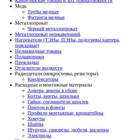
Канцелярские товары и хоз. принадлежности
Медь
Трубы медные
Фитинги медные
Металлопрокат
Черный металлопрокат
Металлопрокат нержавеющий
Нагреватели (ТЭНы, ПЭНы, подогревы картера,
поясковые)
Неликвидные товары
Подшипники
Прокладки
Отделители жидкости
Радиодетали (микросхемы, резисторы).
Конденсаторы
Расходные и монтажные материалы
Анкера, анкера в сборе
Болты, винты, шпильки
Гайки, соединители шпилек
Припои и флюсы
Профили монтажные, кронштейны
Хомуты
Шайбы
Шурупы, саморезы, дюбеля, заклепки
Электроды