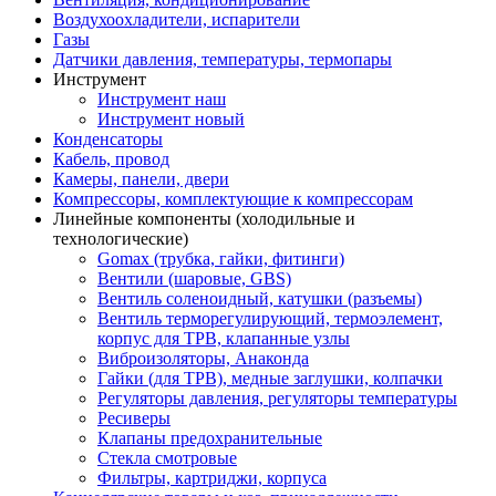
Воздухоохладители, испарители
Газы
Датчики давления, температуры, термопары
Инструмент
Инструмент наш
Инструмент новый
Конденсаторы
Кабель, провод
Камеры, панели, двери
Компрессоры, комплектующие к компрессорам
Линейные компоненты (холодильные и
технологические)
Gomax (трубка, гайки, фитинги)
Вентили (шаровые, GBS)
Вентиль соленоидный, катушки (разъемы)
Вентиль терморегулирующий, термоэлемент,
корпус для ТРВ, клапанные узлы
Виброизоляторы, Анаконда
Гайки (для ТРВ), медные заглушки, колпачки
Регуляторы давления, регуляторы температуры
Ресиверы
Клапаны предохранительные
Стекла смотровые
Фильтры, картриджи, корпуса