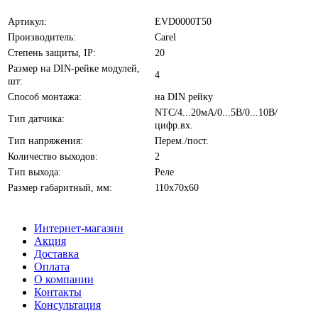
Артикул:
EVD0000T50
Производитель:
Carel
Степень защиты, IP:
20
Размер на DIN-рейке модулей,
4
шт:
Способ монтажа:
на DIN рейку
NTC/4...20мА/0...5В/0...10В/
Тип датчика:
цифр.вх.
Тип напряжения:
Перем./пост.
Количество выходов:
2
Тип выхода:
Реле
Размер габаритный, мм:
110х70х60
Интернет-магазин
Акция
Доставка
Оплата
О компании
Контакты
Консультация