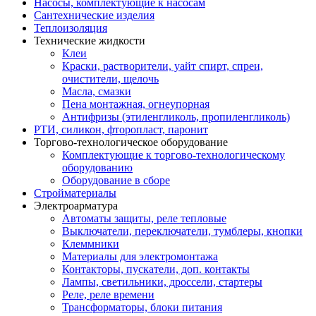
Насосы, комплектующие к насосам
Сантехнические изделия
Теплоизоляция
Технические жидкости
Клеи
Краски, растворители, уайт спирт, спреи,
очистители, щелочь
Масла, смазки
Пена монтажная, огнеупорная
Антифризы (этиленгликоль, пропиленгликоль)
РТИ, силикон, фторопласт, паронит
Торгово-технологическое оборудование
Комплектующие к торгово-технологическому
оборудованию
Оборудование в сборе
Стройматериалы
Электроарматура
Автоматы защиты, реле тепловые
Выключатели, переключатели, тумблеры, кнопки
Клеммники
Материалы для электромонтажа
Контакторы, пускатели, доп. контакты
Лампы, светильники, дроссели, стартеры
Реле, реле времени
Трансформаторы, блоки питания