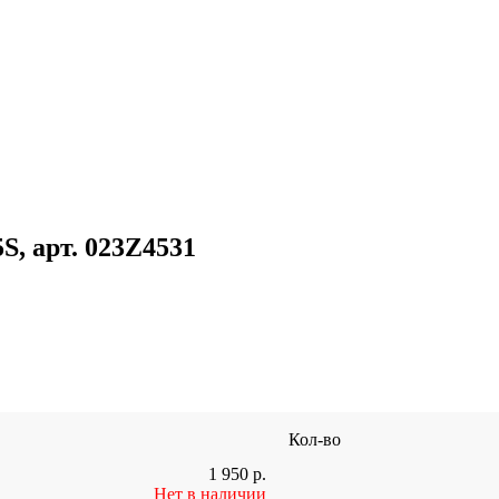
S, арт. 023Z4531
Кол-во
1 950
р.
Нет в наличии
-