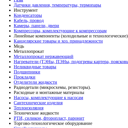
Датчики давления, температуры, термопары
Инструмент
Конденсаторы
Кабель, провод
Камеры, панели, двери
Компрессоры, комплектующие к компрессорам
Линейные компоненты (холодильные и технологические)
Канцелярские товары и хоз. принадлежности
Медь
Металлопрокат
Металлопрокат нержавеющий
Нагреватели (ТЭНы, ПЭНы, подогревы картера, поясков
Неликвидные товары
Подшипники
Прокладки
Отделители жидкости
Радиодетали (микросхемы, резисторы).
Расходные и монтажные материалы
Насосы, комплектующие к насосам
Сантехнические изделия
Теплоизоляция
Технические жидкости
РТИ, силикон, фторопласт, паронит
Торгово-технологическое оборудование