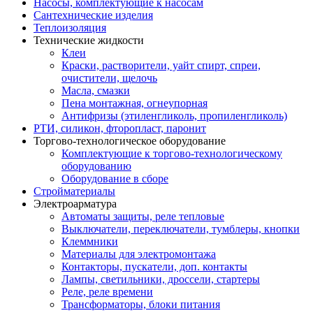
Насосы, комплектующие к насосам
Сантехнические изделия
Теплоизоляция
Технические жидкости
Клеи
Краски, растворители, уайт спирт, спреи,
очистители, щелочь
Масла, смазки
Пена монтажная, огнеупорная
Антифризы (этиленгликоль, пропиленгликоль)
РТИ, силикон, фторопласт, паронит
Торгово-технологическое оборудование
Комплектующие к торгово-технологическому
оборудованию
Оборудование в сборе
Стройматериалы
Электроарматура
Автоматы защиты, реле тепловые
Выключатели, переключатели, тумблеры, кнопки
Клеммники
Материалы для электромонтажа
Контакторы, пускатели, доп. контакты
Лампы, светильники, дроссели, стартеры
Реле, реле времени
Трансформаторы, блоки питания