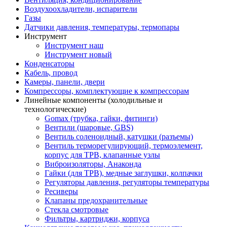
Воздухоохладители, испарители
Газы
Датчики давления, температуры, термопары
Инструмент
Инструмент наш
Инструмент новый
Конденсаторы
Кабель, провод
Камеры, панели, двери
Компрессоры, комплектующие к компрессорам
Линейные компоненты (холодильные и
технологические)
Gomax (трубка, гайки, фитинги)
Вентили (шаровые, GBS)
Вентиль соленоидный, катушки (разъемы)
Вентиль терморегулирующий, термоэлемент,
корпус для ТРВ, клапанные узлы
Виброизоляторы, Анаконда
Гайки (для ТРВ), медные заглушки, колпачки
Регуляторы давления, регуляторы температуры
Ресиверы
Клапаны предохранительные
Стекла смотровые
Фильтры, картриджи, корпуса