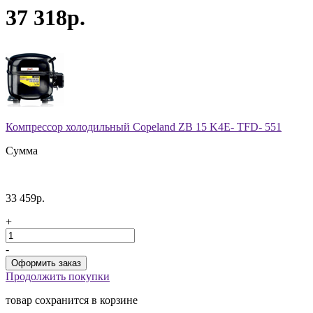
37 318р.
Компрессор холодильный Copeland ZB 15 K4E- TFD- 551
Сумма
33 459р.
+
-
Продолжить покупки
товар сохранится в корзине