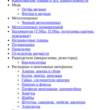
Канцелярские товары и хоз. принадлежности
Медь
Трубы медные
Фитинги медные
Металлопрокат
Черный металлопрокат
Металлопрокат нержавеющий
Нагреватели (ТЭНы, ПЭНы, подогревы картера,
поясковые)
Неликвидные товары
Подшипники
Прокладки
Отделители жидкости
Радиодетали (микросхемы, резисторы).
Конденсаторы
Расходные и монтажные материалы
Анкера, анкера в сборе
Болты, винты, шпильки
Гайки, соединители шпилек
Припои и флюсы
Профили монтажные, кронштейны
Хомуты
Шайбы
Шурупы, саморезы, дюбеля, заклепки
Электроды