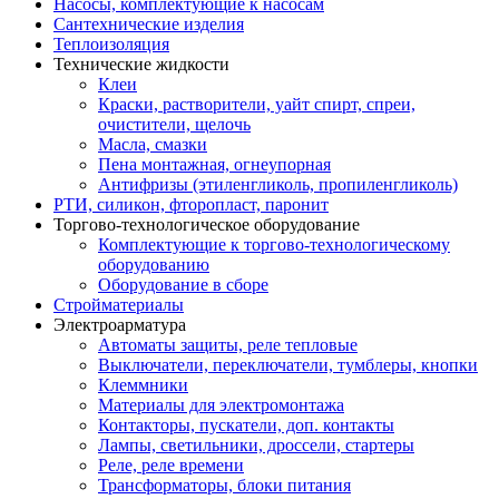
Насосы, комплектующие к насосам
Сантехнические изделия
Теплоизоляция
Технические жидкости
Клеи
Краски, растворители, уайт спирт, спреи,
очистители, щелочь
Масла, смазки
Пена монтажная, огнеупорная
Антифризы (этиленгликоль, пропиленгликоль)
РТИ, силикон, фторопласт, паронит
Торгово-технологическое оборудование
Комплектующие к торгово-технологическому
оборудованию
Оборудование в сборе
Стройматериалы
Электроарматура
Автоматы защиты, реле тепловые
Выключатели, переключатели, тумблеры, кнопки
Клеммники
Материалы для электромонтажа
Контакторы, пускатели, доп. контакты
Лампы, светильники, дроссели, стартеры
Реле, реле времени
Трансформаторы, блоки питания