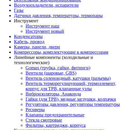
Воздухоохладители, испарители
Газы
Датчики давления, температуры, термопары
Инструмент
Инструмент наш
Инструмент новый
Конденсаторы
Кабель, провод
Камеры, панели, двери
Компрессоры, комплектующие к компрессорам
Линейные компоненты (холодильные и
технологические)
Gomax (трубка, гайки, фитинги)
Вентили (шаровые, GBS)
Вентиль соленоидный, катушки (разъемы)
Вентиль терморегулирующий, термоэлемент,
корпус для ТРВ, клапанные узлы
Виброизоляторы, Анаконда
Гайки (для ТРВ), медные заглушки, колпачки
Регуляторы давления, регуляторы температуры
Ресиверы
Клапаны предохранительные
Стекла смотровые
Фильтры, картриджи, корпуса