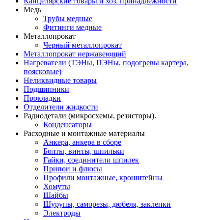
Канцелярские товары и хоз. принадлежности
Медь
Трубы медные
Фитинги медные
Металлопрокат
Черный металлопрокат
Металлопрокат нержавеющий
Нагреватели (ТЭНы, ПЭНы, подогревы картера,
поясковые)
Неликвидные товары
Подшипники
Прокладки
Отделители жидкости
Радиодетали (микросхемы, резисторы).
Конденсаторы
Расходные и монтажные материалы
Анкера, анкера в сборе
Болты, винты, шпильки
Гайки, соединители шпилек
Припои и флюсы
Профили монтажные, кронштейны
Хомуты
Шайбы
Шурупы, саморезы, дюбеля, заклепки
Электроды