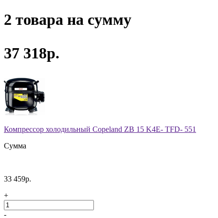
2 товара на сумму
37 318р.
Компрессор холодильный Copeland ZB 15 K4E- TFD- 551
Сумма
33 459р.
+
-