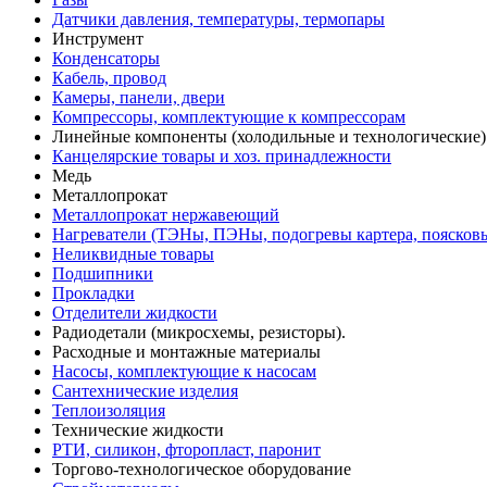
Датчики давления, температуры, термопары
Инструмент
Конденсаторы
Кабель, провод
Камеры, панели, двери
Компрессоры, комплектующие к компрессорам
Линейные компоненты (холодильные и технологические)
Канцелярские товары и хоз. принадлежности
Медь
Металлопрокат
Металлопрокат нержавеющий
Нагреватели (ТЭНы, ПЭНы, подогревы картера, поясков
Неликвидные товары
Подшипники
Прокладки
Отделители жидкости
Радиодетали (микросхемы, резисторы).
Расходные и монтажные материалы
Насосы, комплектующие к насосам
Сантехнические изделия
Теплоизоляция
Технические жидкости
РТИ, силикон, фторопласт, паронит
Торгово-технологическое оборудование