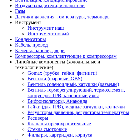
Воздухоохладители, испарители
Газы
Датчики давления, температуры, термопары
Инструмент
Инструмент наш
Инструмент новый
Конденсаторы
Кабель, провод
Камеры, панели, двери
Компрессоры, комплектующие к компрессорам
Линейные компоненты (холодильные и
технологические)
Gomax (трубка, гайки, фитинги)
Вентили (шаровые, GBS)
Вентиль соленоидный, катушки (разъемы)
Вентиль терморегулирующий, термоэлемент,
корпус для ТРВ, клапанные узлы
Виброизоляторы, Анаконда
Гайки (для ТРВ), медные заглушки, колпачки
Регуляторы давления, регуляторы температуры
Ресиверы
Клапаны предохранительные
Стекла смотровые
Фильтры, картриджи, корпуса