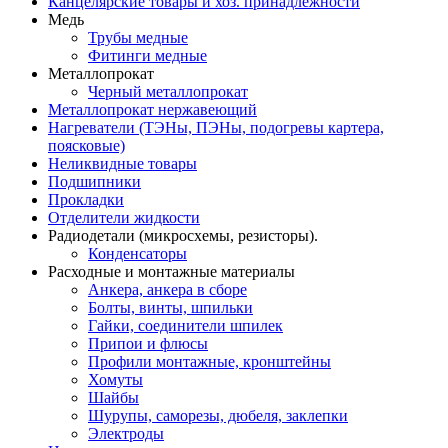
Канцелярские товары и хоз. принадлежности
Медь
Трубы медные
Фитинги медные
Металлопрокат
Черный металлопрокат
Металлопрокат нержавеющий
Нагреватели (ТЭНы, ПЭНы, подогревы картера,
поясковые)
Неликвидные товары
Подшипники
Прокладки
Отделители жидкости
Радиодетали (микросхемы, резисторы).
Конденсаторы
Расходные и монтажные материалы
Анкера, анкера в сборе
Болты, винты, шпильки
Гайки, соединители шпилек
Припои и флюсы
Профили монтажные, кронштейны
Хомуты
Шайбы
Шурупы, саморезы, дюбеля, заклепки
Электроды