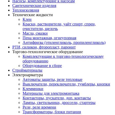
Насосы, комплектующие к насосам
Сантехнические изделия
Теплоизоляция
Технические жидкости
Клеи
Краски, растворители, уайт спирт, спреи,
очистители, щелочь
Масла, смазки
Пена монтажная, огнеупорная
Антифризы (этиленгликоль, пропиленгликоль)
РТИ, силикон, фторопласт, паронит
Торгово-технологическое оборудование
Комплектующие к торгово-технологическому
оборудованию
Оборудование в сборе
Стройматериалы
Электроарматура
Автоматы защиты, реле тепловые
Выключатели, переключатели, тумблеры, кнопки
Клеммники
Материалы для электромонтажа
Контакторы, пускатели, доп. контакты
Лампы, светильники, дроссели, стартеры
Реле, реле времени
Трансформаторы, блоки питания