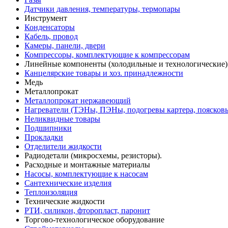
Датчики давления, температуры, термопары
Инструмент
Конденсаторы
Кабель, провод
Камеры, панели, двери
Компрессоры, комплектующие к компрессорам
Линейные компоненты (холодильные и технологические)
Канцелярские товары и хоз. принадлежности
Медь
Металлопрокат
Металлопрокат нержавеющий
Нагреватели (ТЭНы, ПЭНы, подогревы картера, поясков
Неликвидные товары
Подшипники
Прокладки
Отделители жидкости
Радиодетали (микросхемы, резисторы).
Расходные и монтажные материалы
Насосы, комплектующие к насосам
Сантехнические изделия
Теплоизоляция
Технические жидкости
РТИ, силикон, фторопласт, паронит
Торгово-технологическое оборудование