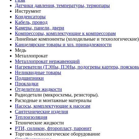
Датчики давления, температуры, термопары
Инструмент
Конденсаторы
Кабель, провод
Камеры, панели, двери
Компрессоры, комплектующие к компрессорам
Линейные компоненты (холодильные и технологические)
Канцелярские товары и хоз. принадлежности
Медь
Металлопрокат
Металлопрокат нержавеющий
Нагреватели (ТЭНы, ПЭНы, подогревы картера, поясков
Неликвидные товары
Подшипники
Прокладки
Отделители жидкости
Радиодетали (микросхемы, резисторы).
Расходные и монтажные материалы
Насосы, комплектующие к насосам
Сантехнические изделия
Теплоизоляция
Технические жидкости
РТИ, силикон, фторопласт, паронит
Торгово-технологическое оборудование