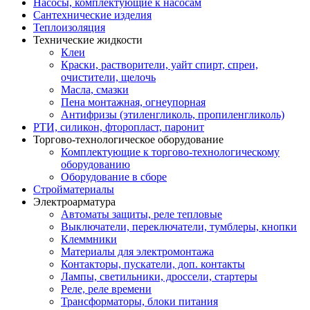
Насосы, комплектующие к насосам
Сантехнические изделия
Теплоизоляция
Технические жидкости
Клеи
Краски, растворители, уайт спирт, спреи,
очистители, щелочь
Масла, смазки
Пена монтажная, огнеупорная
Антифризы (этиленгликоль, пропиленгликоль)
РТИ, силикон, фторопласт, паронит
Торгово-технологическое оборудование
Комплектующие к торгово-технологическому
оборудованию
Оборудование в сборе
Стройматериалы
Электроарматура
Автоматы защиты, реле тепловые
Выключатели, переключатели, тумблеры, кнопки
Клеммники
Материалы для электромонтажа
Контакторы, пускатели, доп. контакты
Лампы, светильники, дроссели, стартеры
Реле, реле времени
Трансформаторы, блоки питания