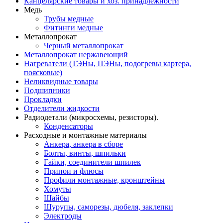
Канцелярские товары и хоз. принадлежности
Медь
Трубы медные
Фитинги медные
Металлопрокат
Черный металлопрокат
Металлопрокат нержавеющий
Нагреватели (ТЭНы, ПЭНы, подогревы картера,
поясковые)
Неликвидные товары
Подшипники
Прокладки
Отделители жидкости
Радиодетали (микросхемы, резисторы).
Конденсаторы
Расходные и монтажные материалы
Анкера, анкера в сборе
Болты, винты, шпильки
Гайки, соединители шпилек
Припои и флюсы
Профили монтажные, кронштейны
Хомуты
Шайбы
Шурупы, саморезы, дюбеля, заклепки
Электроды