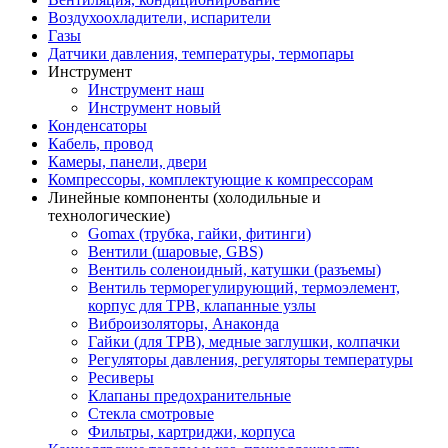
Воздухоохладители, испарители
Газы
Датчики давления, температуры, термопары
Инструмент
Инструмент наш
Инструмент новый
Конденсаторы
Кабель, провод
Камеры, панели, двери
Компрессоры, комплектующие к компрессорам
Линейные компоненты (холодильные и
технологические)
Gomax (трубка, гайки, фитинги)
Вентили (шаровые, GBS)
Вентиль соленоидный, катушки (разъемы)
Вентиль терморегулирующий, термоэлемент,
корпус для ТРВ, клапанные узлы
Виброизоляторы, Анаконда
Гайки (для ТРВ), медные заглушки, колпачки
Регуляторы давления, регуляторы температуры
Ресиверы
Клапаны предохранительные
Стекла смотровые
Фильтры, картриджи, корпуса