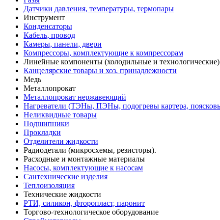
Датчики давления, температуры, термопары
Инструмент
Конденсаторы
Кабель, провод
Камеры, панели, двери
Компрессоры, комплектующие к компрессорам
Линейные компоненты (холодильные и технологические)
Канцелярские товары и хоз. принадлежности
Медь
Металлопрокат
Металлопрокат нержавеющий
Нагреватели (ТЭНы, ПЭНы, подогревы картера, поясков
Неликвидные товары
Подшипники
Прокладки
Отделители жидкости
Радиодетали (микросхемы, резисторы).
Расходные и монтажные материалы
Насосы, комплектующие к насосам
Сантехнические изделия
Теплоизоляция
Технические жидкости
РТИ, силикон, фторопласт, паронит
Торгово-технологическое оборудование