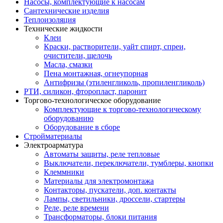
Насосы, комплектующие к насосам
Сантехнические изделия
Теплоизоляция
Технические жидкости
Клеи
Краски, растворители, уайт спирт, спреи,
очистители, щелочь
Масла, смазки
Пена монтажная, огнеупорная
Антифризы (этиленгликоль, пропиленгликоль)
РТИ, силикон, фторопласт, паронит
Торгово-технологическое оборудование
Комплектующие к торгово-технологическому
оборудованию
Оборудование в сборе
Стройматериалы
Электроарматура
Автоматы защиты, реле тепловые
Выключатели, переключатели, тумблеры, кнопки
Клеммники
Материалы для электромонтажа
Контакторы, пускатели, доп. контакты
Лампы, светильники, дроссели, стартеры
Реле, реле времени
Трансформаторы, блоки питания