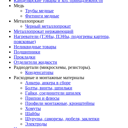
Канцелярские товары и хоз. принадлежности
Медь
Трубы медные
Фитинги медные
Металлопрокат
Черный металлопрокат
Металлопрокат нержавеющий
Нагреватели (ТЭНы, ПЭНы, подогревы картера,
поясковые)
Неликвидные товары
Подшипники
Прокладки
Отделители жидкости
Радиодетали (микросхемы, резисторы).
Конденсаторы
Расходные и монтажные материалы
Анкера, анкера в сборе
Болты, винты, шпильки
Гайки, соединители шпилек
Припои и флюсы
Профили монтажные, кронштейны
Хомуты
Шайбы
Шурупы, саморезы, дюбеля, заклепки
Электроды