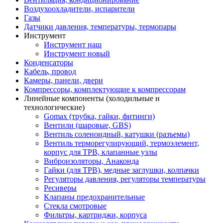
Воздухоохладители, испарители
Газы
Датчики давления, температуры, термопары
Инструмент
Инструмент наш
Инструмент новый
Конденсаторы
Кабель, провод
Камеры, панели, двери
Компрессоры, комплектующие к компрессорам
Линейные компоненты (холодильные и
технологические)
Gomax (трубка, гайки, фитинги)
Вентили (шаровые, GBS)
Вентиль соленоидный, катушки (разъемы)
Вентиль терморегулирующий, термоэлемент,
корпус для ТРВ, клапанные узлы
Виброизоляторы, Анаконда
Гайки (для ТРВ), медные заглушки, колпачки
Регуляторы давления, регуляторы температуры
Ресиверы
Клапаны предохранительные
Стекла смотровые
Фильтры, картриджи, корпуса