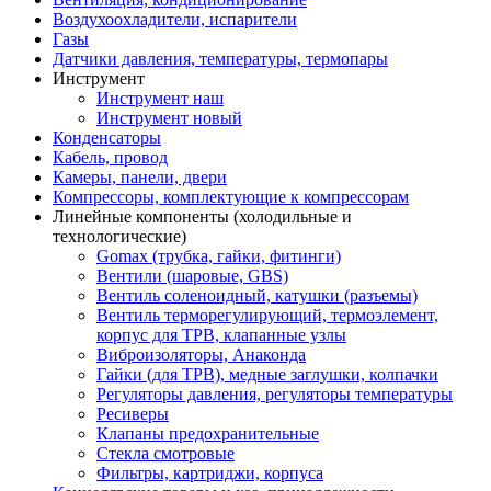
Воздухоохладители, испарители
Газы
Датчики давления, температуры, термопары
Инструмент
Инструмент наш
Инструмент новый
Конденсаторы
Кабель, провод
Камеры, панели, двери
Компрессоры, комплектующие к компрессорам
Линейные компоненты (холодильные и
технологические)
Gomax (трубка, гайки, фитинги)
Вентили (шаровые, GBS)
Вентиль соленоидный, катушки (разъемы)
Вентиль терморегулирующий, термоэлемент,
корпус для ТРВ, клапанные узлы
Виброизоляторы, Анаконда
Гайки (для ТРВ), медные заглушки, колпачки
Регуляторы давления, регуляторы температуры
Ресиверы
Клапаны предохранительные
Стекла смотровые
Фильтры, картриджи, корпуса