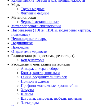
Канцелярские товары и хоз. принадлежности
Медь
Трубы медные
Фитинги медные
Металлопрокат
Черный металлопрокат
Металлопрокат нержавеющий
Нагреватели (ТЭНы, ПЭНы, подогревы картера,
поясковые)
Неликвидные товары
Подшипники
Прокладки
Отделители жидкости
Радиодетали (микросхемы, резисторы).
Конденсаторы
Расходные и монтажные материалы
Анкера, анкера в сборе
Болты, винты, шпильки
Гайки, соединители шпилек
Припои и флюсы
Профили монтажные, кронштейны
Хомуты
Шайбы
Шурупы, саморезы, дюбеля, заклепки
Электроды