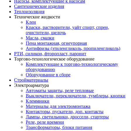
Насосы, комплектующие к насосам
Сантехнические изделия
Теплоизоляция
Технические жидкости
Клеи
Краски, растворители, уайт спирт, спреи,
очистители, щелочь
Масла, смазки
Пена монтажная, огнеупорная
Антифризы (этиленгликоль, пропиленгликоль)
РТИ, силикон, фторопласт, паронит
Торгово-технологическое оборудование
Комплектующие к торгово-технологическому
оборудованию
Оборудование в сборе
Стройматериалы
Электроарматура
Автоматы защиты, реле тепловые
Выключатели, переключатели, тумблеры, кнопки
Клеммники
Материалы для электромонтажа
Контакторы, пускатели, доп. контакты
Лампы, светильники, дроссели, стартеры
Реле, реле времени
Трансформаторы, блоки питания