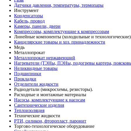
Датчики давления, температуры, термопары
Инструмент
Конденсаторы
Кабель, провод
Камеры, панели, двери
Компрессоры, комплектующие к компрессорам
Линейные компоненты (холодильные и технологические)
Канцелярские товары и хоз. принадлежности
Медь
Металлопрокат
Металлопрокат нержавеющий
Нагреватели (ТЭНы, ПЭНы, подогревы картера, поясков
Неликвидные товары
Подшипники
Прокладки
Отделители жидкости
Радиодетали (микросхемы, резисторы).
Расходные и монтажные материалы
Насосы, комплектующие к насосам
Сантехнические изделия
Теплоизоляция
Технические жидкости
РТИ, силикон, фторопласт, паронит
Торгово-технологическое оборудование