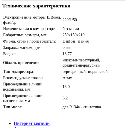
Технические характеристики
Электропитание мотора, В/В/кол.
220/1/50
фаз/Гц:
Наличие масла в компрессоре:
без масла
Габаритные размеры, мм:
259х150х219
Фирма, страна производитель:
Danfoss, Дания
Заправка маслом, дм³:
0,55
Вес, кг:
13,77
низкотемпературный,
Область применения:
среднетемпературный
Тип компрессора:
гермеричный, поршневой
Рекомендуемые товары
Array
Присоединение линии
16,0
всасывания, мм:
Присоединение линии
6,2
нагнетания, мм:
Тип масла:
для R134а - синтетика
Интернет-магазин