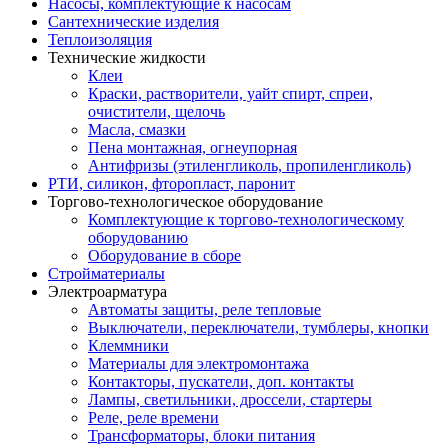
Насосы, комплектующие к насосам
Сантехнические изделия
Теплоизоляция
Технические жидкости
Клеи
Краски, растворители, уайт спирт, спреи,
очистители, щелочь
Масла, смазки
Пена монтажная, огнеупорная
Антифризы (этиленгликоль, пропиленгликоль)
РТИ, силикон, фторопласт, паронит
Торгово-технологическое оборудование
Комплектующие к торгово-технологическому
оборудованию
Оборудование в сборе
Стройматериалы
Электроарматура
Автоматы защиты, реле тепловые
Выключатели, переключатели, тумблеры, кнопки
Клеммники
Материалы для электромонтажа
Контакторы, пускатели, доп. контакты
Лампы, светильники, дроссели, стартеры
Реле, реле времени
Трансформаторы, блоки питания