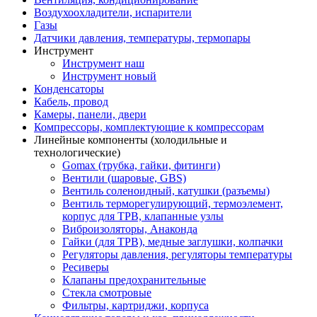
Воздухоохладители, испарители
Газы
Датчики давления, температуры, термопары
Инструмент
Инструмент наш
Инструмент новый
Конденсаторы
Кабель, провод
Камеры, панели, двери
Компрессоры, комплектующие к компрессорам
Линейные компоненты (холодильные и
технологические)
Gomax (трубка, гайки, фитинги)
Вентили (шаровые, GBS)
Вентиль соленоидный, катушки (разъемы)
Вентиль терморегулирующий, термоэлемент,
корпус для ТРВ, клапанные узлы
Виброизоляторы, Анаконда
Гайки (для ТРВ), медные заглушки, колпачки
Регуляторы давления, регуляторы температуры
Ресиверы
Клапаны предохранительные
Стекла смотровые
Фильтры, картриджи, корпуса