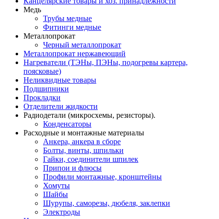
Канцелярские товары и хоз. принадлежности
Медь
Трубы медные
Фитинги медные
Металлопрокат
Черный металлопрокат
Металлопрокат нержавеющий
Нагреватели (ТЭНы, ПЭНы, подогревы картера,
поясковые)
Неликвидные товары
Подшипники
Прокладки
Отделители жидкости
Радиодетали (микросхемы, резисторы).
Конденсаторы
Расходные и монтажные материалы
Анкера, анкера в сборе
Болты, винты, шпильки
Гайки, соединители шпилек
Припои и флюсы
Профили монтажные, кронштейны
Хомуты
Шайбы
Шурупы, саморезы, дюбеля, заклепки
Электроды