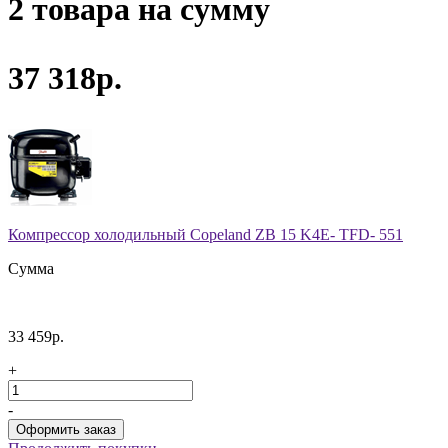
2 товара на сумму
37 318р.
Компрессор холодильный Copeland ZB 15 K4E- TFD- 551
Сумма
33 459р.
+
-