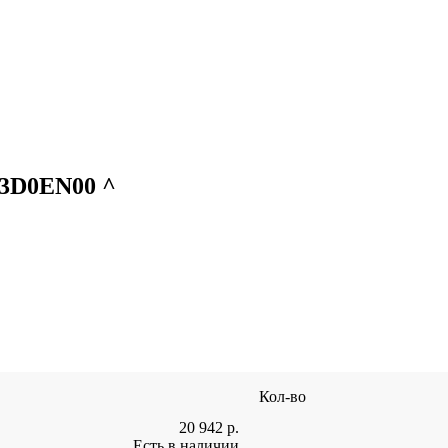
33D0EN00 ^
Кол-во
20 942
р.
Есть в наличии