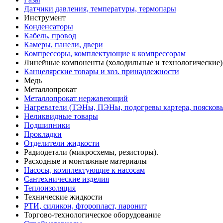
Датчики давления, температуры, термопары
Инструмент
Конденсаторы
Кабель, провод
Камеры, панели, двери
Компрессоры, комплектующие к компрессорам
Линейные компоненты (холодильные и технологические)
Канцелярские товары и хоз. принадлежности
Медь
Металлопрокат
Металлопрокат нержавеющий
Нагреватели (ТЭНы, ПЭНы, подогревы картера, поясков
Неликвидные товары
Подшипники
Прокладки
Отделители жидкости
Радиодетали (микросхемы, резисторы).
Расходные и монтажные материалы
Насосы, комплектующие к насосам
Сантехнические изделия
Теплоизоляция
Технические жидкости
РТИ, силикон, фторопласт, паронит
Торгово-технологическое оборудование