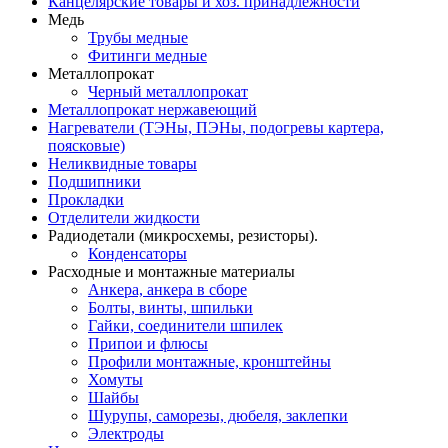
Канцелярские товары и хоз. принадлежности
Медь
Трубы медные
Фитинги медные
Металлопрокат
Черный металлопрокат
Металлопрокат нержавеющий
Нагреватели (ТЭНы, ПЭНы, подогревы картера,
поясковые)
Неликвидные товары
Подшипники
Прокладки
Отделители жидкости
Радиодетали (микросхемы, резисторы).
Конденсаторы
Расходные и монтажные материалы
Анкера, анкера в сборе
Болты, винты, шпильки
Гайки, соединители шпилек
Припои и флюсы
Профили монтажные, кронштейны
Хомуты
Шайбы
Шурупы, саморезы, дюбеля, заклепки
Электроды