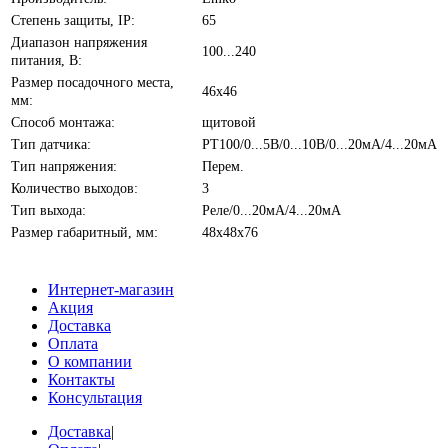
Степень защиты, IP:
65
Диапазон напряжения
100...240
питания, В:
Размер посадочного места,
46х46
мм:
Способ монтажа:
щитовой
Тип датчика:
PT100/0...5В/0...10В/0...20мА/4...20мА
Тип напряжения:
Перем.
Количество выходов:
3
Тип выхода:
Реле/0...20мА/4...20мА
Размер габаритный, мм:
48х48х76
Интернет-магазин
Акция
Доставка
Оплата
О компании
Контакты
Консультация
Доставка
|