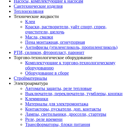
Насосы, комплектующие к насосам
Сантехнические изделия
Теплоизоляция
Технические жидкости
Клеи
Краски, растворители, уайт спирт, спреи,
очистители, щелочь
Масла, смазки
Пена монтажная, огнеупорная
Антифризы (этиленгликоль, пропиленгликоль)
РТИ, силикон, фторопласт, паронит
Торгово-технологическое оборудование
Комплектующие к торгово-технологическому
оборудованию
Оборудование в сборе
Стройматериалы
Электроарматура
Автоматы защиты, реле тепловые
Выключатели, переключатели, тумблеры, кнопки
Клеммники
Материалы для электромонтажа
Контакторы, пускатели, доп. контакты
Лампы, светильники, дроссели, стартеры
Реле, реле времени
Трансформаторы, блоки питания