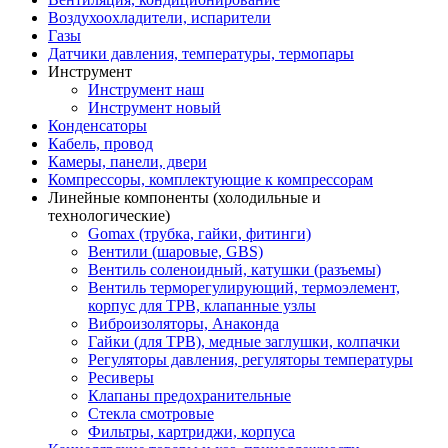
Воздухоохладители, испарители
Газы
Датчики давления, температуры, термопары
Инструмент
Инструмент наш
Инструмент новый
Конденсаторы
Кабель, провод
Камеры, панели, двери
Компрессоры, комплектующие к компрессорам
Линейные компоненты (холодильные и
технологические)
Gomax (трубка, гайки, фитинги)
Вентили (шаровые, GBS)
Вентиль соленоидный, катушки (разъемы)
Вентиль терморегулирующий, термоэлемент,
корпус для ТРВ, клапанные узлы
Виброизоляторы, Анаконда
Гайки (для ТРВ), медные заглушки, колпачки
Регуляторы давления, регуляторы температуры
Ресиверы
Клапаны предохранительные
Стекла смотровые
Фильтры, картриджи, корпуса