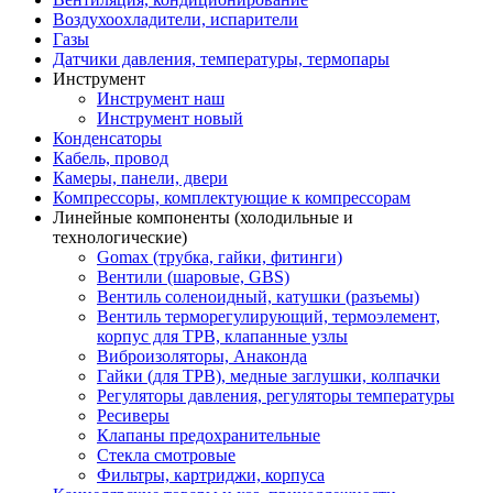
Воздухоохладители, испарители
Газы
Датчики давления, температуры, термопары
Инструмент
Инструмент наш
Инструмент новый
Конденсаторы
Кабель, провод
Камеры, панели, двери
Компрессоры, комплектующие к компрессорам
Линейные компоненты (холодильные и
технологические)
Gomax (трубка, гайки, фитинги)
Вентили (шаровые, GBS)
Вентиль соленоидный, катушки (разъемы)
Вентиль терморегулирующий, термоэлемент,
корпус для ТРВ, клапанные узлы
Виброизоляторы, Анаконда
Гайки (для ТРВ), медные заглушки, колпачки
Регуляторы давления, регуляторы температуры
Ресиверы
Клапаны предохранительные
Стекла смотровые
Фильтры, картриджи, корпуса