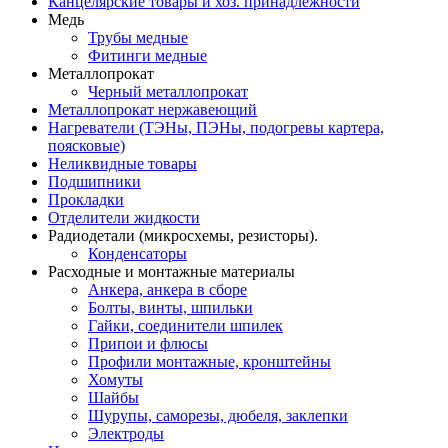
Канцелярские товары и хоз. принадлежности
Медь
Трубы медные
Фитинги медные
Металлопрокат
Черный металлопрокат
Металлопрокат нержавеющий
Нагреватели (ТЭНы, ПЭНы, подогревы картера,
поясковые)
Неликвидные товары
Подшипники
Прокладки
Отделители жидкости
Радиодетали (микросхемы, резисторы).
Конденсаторы
Расходные и монтажные материалы
Анкера, анкера в сборе
Болты, винты, шпильки
Гайки, соединители шпилек
Припои и флюсы
Профили монтажные, кронштейны
Хомуты
Шайбы
Шурупы, саморезы, дюбеля, заклепки
Электроды