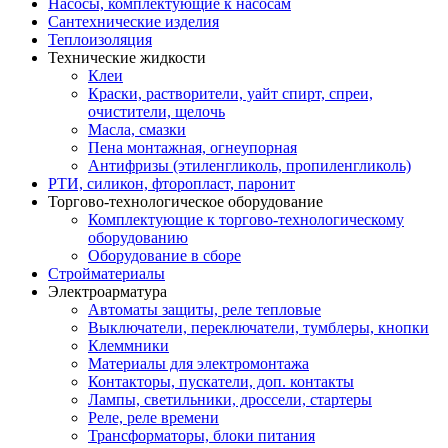
Насосы, комплектующие к насосам
Сантехнические изделия
Теплоизоляция
Технические жидкости
Клеи
Краски, растворители, уайт спирт, спреи,
очистители, щелочь
Масла, смазки
Пена монтажная, огнеупорная
Антифризы (этиленгликоль, пропиленгликоль)
РТИ, силикон, фторопласт, паронит
Торгово-технологическое оборудование
Комплектующие к торгово-технологическому
оборудованию
Оборудование в сборе
Стройматериалы
Электроарматура
Автоматы защиты, реле тепловые
Выключатели, переключатели, тумблеры, кнопки
Клеммники
Материалы для электромонтажа
Контакторы, пускатели, доп. контакты
Лампы, светильники, дроссели, стартеры
Реле, реле времени
Трансформаторы, блоки питания