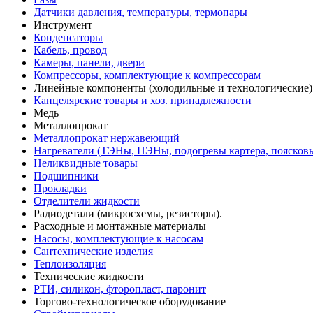
Датчики давления, температуры, термопары
Инструмент
Конденсаторы
Кабель, провод
Камеры, панели, двери
Компрессоры, комплектующие к компрессорам
Линейные компоненты (холодильные и технологические)
Канцелярские товары и хоз. принадлежности
Медь
Металлопрокат
Металлопрокат нержавеющий
Нагреватели (ТЭНы, ПЭНы, подогревы картера, поясков
Неликвидные товары
Подшипники
Прокладки
Отделители жидкости
Радиодетали (микросхемы, резисторы).
Расходные и монтажные материалы
Насосы, комплектующие к насосам
Сантехнические изделия
Теплоизоляция
Технические жидкости
РТИ, силикон, фторопласт, паронит
Торгово-технологическое оборудование