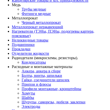
Канцелярские товары и хоз. принадлежности
Медь
Трубы медные
Фитинги медные
Металлопрокат
Черный металлопрокат
Металлопрокат нержавеющий
Нагреватели (ТЭНы, ПЭНы, подогревы картера,
поясковые)
Неликвидные товары
Подшипники
Прокладки
Отделители жидкости
Радиодетали (микросхемы, резисторы).
Конденсаторы
Расходные и монтажные материалы
Анкера, анкера в сборе
Болты, винты, шпильки
Гайки, соединители шпилек
Припои и флюсы
Профили монтажные, кронштейны
Хомуты
Шайбы
Шурупы, саморезы, дюбеля, заклепки
Электроды