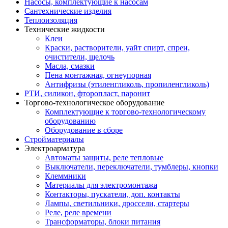
Насосы, комплектующие к насосам
Сантехнические изделия
Теплоизоляция
Технические жидкости
Клеи
Краски, растворители, уайт спирт, спреи,
очистители, щелочь
Масла, смазки
Пена монтажная, огнеупорная
Антифризы (этиленгликоль, пропиленгликоль)
РТИ, силикон, фторопласт, паронит
Торгово-технологическое оборудование
Комплектующие к торгово-технологическому
оборудованию
Оборудование в сборе
Стройматериалы
Электроарматура
Автоматы защиты, реле тепловые
Выключатели, переключатели, тумблеры, кнопки
Клеммники
Материалы для электромонтажа
Контакторы, пускатели, доп. контакты
Лампы, светильники, дроссели, стартеры
Реле, реле времени
Трансформаторы, блоки питания