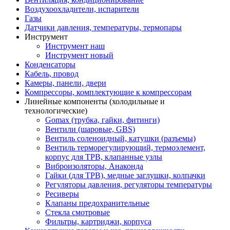
Воздухоохладители, испарители
Газы
Датчики давления, температуры, термопары
Инструмент
Инструмент наш
Инструмент новый
Конденсаторы
Кабель, провод
Камеры, панели, двери
Компрессоры, комплектующие к компрессорам
Линейные компоненты (холодильные и
технологические)
Gomax (трубка, гайки, фитинги)
Вентили (шаровые, GBS)
Вентиль соленоидный, катушки (разъемы)
Вентиль терморегулирующий, термоэлемент,
корпус для ТРВ, клапанные узлы
Виброизоляторы, Анаконда
Гайки (для ТРВ), медные заглушки, колпачки
Регуляторы давления, регуляторы температуры
Ресиверы
Клапаны предохранительные
Стекла смотровые
Фильтры, картриджи, корпуса