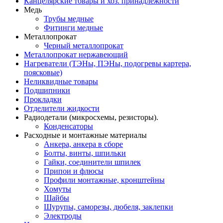
Канцелярские товары и хоз. принадлежности
Медь
Трубы медные
Фитинги медные
Металлопрокат
Черный металлопрокат
Металлопрокат нержавеющий
Нагреватели (ТЭНы, ПЭНы, подогревы картера,
поясковые)
Неликвидные товары
Подшипники
Прокладки
Отделители жидкости
Радиодетали (микросхемы, резисторы).
Конденсаторы
Расходные и монтажные материалы
Анкера, анкера в сборе
Болты, винты, шпильки
Гайки, соединители шпилек
Припои и флюсы
Профили монтажные, кронштейны
Хомуты
Шайбы
Шурупы, саморезы, дюбеля, заклепки
Электроды