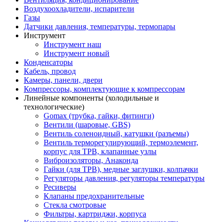
Воздухоохладители, испарители
Газы
Датчики давления, температуры, термопары
Инструмент
Инструмент наш
Инструмент новый
Конденсаторы
Кабель, провод
Камеры, панели, двери
Компрессоры, комплектующие к компрессорам
Линейные компоненты (холодильные и
технологические)
Gomax (трубка, гайки, фитинги)
Вентили (шаровые, GBS)
Вентиль соленоидный, катушки (разъемы)
Вентиль терморегулирующий, термоэлемент,
корпус для ТРВ, клапанные узлы
Виброизоляторы, Анаконда
Гайки (для ТРВ), медные заглушки, колпачки
Регуляторы давления, регуляторы температуры
Ресиверы
Клапаны предохранительные
Стекла смотровые
Фильтры, картриджи, корпуса