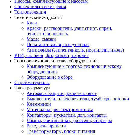
Насосы, комплектующие к насосам
Сантехнические изделия
Теплоизоляция
Технические жидкости
Клеи
Краски, растворители, уайт спирт, спреи,
очистители, щелочь
Масла, смазки
Пена монтажная, огнеупорная
Антифризы (этиленгликоль, пропиленгликоль)
РТИ, силикон, фторопласт, паронит
Торгово-технологическое оборудование
Комплектующие к торгово-технологическому
оборудованию
Оборудование в сборе
Стройматериалы
Электроарматура
Автоматы защиты, реле тепловые
Выключатели, переключатели, тумблеры, кнопки
Клеммники
Материалы для электромонтажа
Контакторы, пускатели, доп. контакты
Лампы, светильники, дроссели, стартеры
Реле, реле времени
Трансформаторы, блоки питания