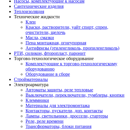
Насосы, комплектующие к насосам
Сантехнические изделия
Теплоизоляция
Технические жидкости
Клеи
Краски, растворители, уайт спирт, спреи,
очистители, щелочь
Масла, смазки
Пена монтажная, огнеупорная
Антифризы (этиленгликоль, пропиленгликоль)
РТИ, силикон, фторопласт, паронит
Торгово-технологическое оборудование
Комплектующие к торгово-технологическому
оборудованию
Оборудование в сборе
Стройматериалы
Электроарматура
Автоматы защиты, реле тепловые
Выключатели, переключатели, тумблеры, кнопки
Клеммники
Материалы для электромонтажа
Контакторы, пускатели, доп. контакты
Лампы, светильники, дроссели, стартеры
Реле, реле времени
Трансформаторы, блоки питания