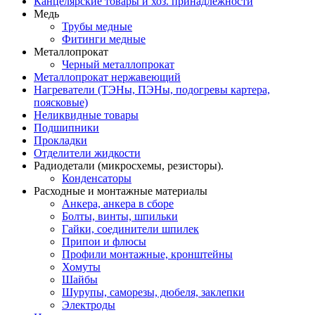
Канцелярские товары и хоз. принадлежности
Медь
Трубы медные
Фитинги медные
Металлопрокат
Черный металлопрокат
Металлопрокат нержавеющий
Нагреватели (ТЭНы, ПЭНы, подогревы картера,
поясковые)
Неликвидные товары
Подшипники
Прокладки
Отделители жидкости
Радиодетали (микросхемы, резисторы).
Конденсаторы
Расходные и монтажные материалы
Анкера, анкера в сборе
Болты, винты, шпильки
Гайки, соединители шпилек
Припои и флюсы
Профили монтажные, кронштейны
Хомуты
Шайбы
Шурупы, саморезы, дюбеля, заклепки
Электроды