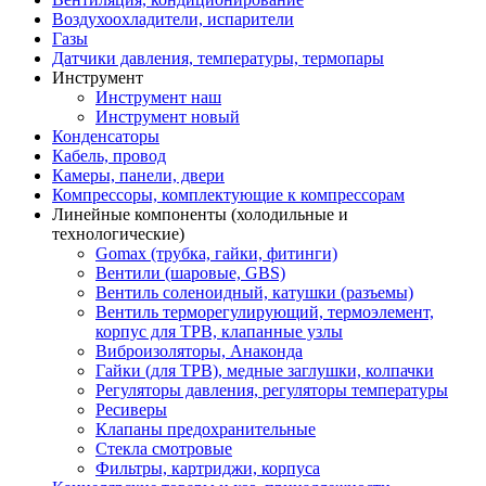
Воздухоохладители, испарители
Газы
Датчики давления, температуры, термопары
Инструмент
Инструмент наш
Инструмент новый
Конденсаторы
Кабель, провод
Камеры, панели, двери
Компрессоры, комплектующие к компрессорам
Линейные компоненты (холодильные и
технологические)
Gomax (трубка, гайки, фитинги)
Вентили (шаровые, GBS)
Вентиль соленоидный, катушки (разъемы)
Вентиль терморегулирующий, термоэлемент,
корпус для ТРВ, клапанные узлы
Виброизоляторы, Анаконда
Гайки (для ТРВ), медные заглушки, колпачки
Регуляторы давления, регуляторы температуры
Ресиверы
Клапаны предохранительные
Стекла смотровые
Фильтры, картриджи, корпуса