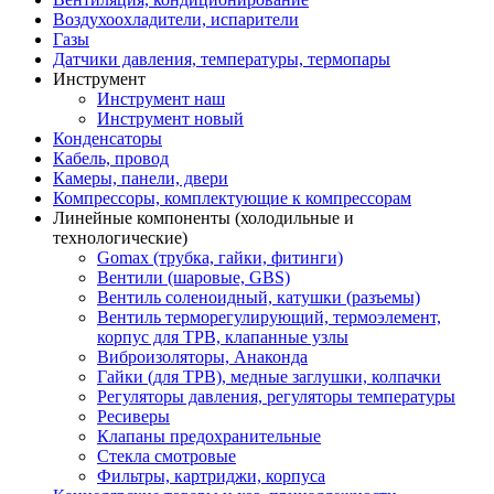
Воздухоохладители, испарители
Газы
Датчики давления, температуры, термопары
Инструмент
Инструмент наш
Инструмент новый
Конденсаторы
Кабель, провод
Камеры, панели, двери
Компрессоры, комплектующие к компрессорам
Линейные компоненты (холодильные и
технологические)
Gomax (трубка, гайки, фитинги)
Вентили (шаровые, GBS)
Вентиль соленоидный, катушки (разъемы)
Вентиль терморегулирующий, термоэлемент,
корпус для ТРВ, клапанные узлы
Виброизоляторы, Анаконда
Гайки (для ТРВ), медные заглушки, колпачки
Регуляторы давления, регуляторы температуры
Ресиверы
Клапаны предохранительные
Стекла смотровые
Фильтры, картриджи, корпуса