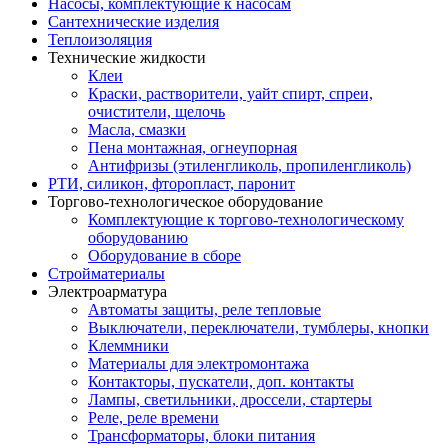
Насосы, комплектующие к насосам
Сантехнические изделия
Теплоизоляция
Технические жидкости
Клеи
Краски, растворители, уайт спирт, спреи,
очистители, щелочь
Масла, смазки
Пена монтажная, огнеупорная
Антифризы (этиленгликоль, пропиленгликоль)
РТИ, силикон, фторопласт, паронит
Торгово-технологическое оборудование
Комплектующие к торгово-технологическому
оборудованию
Оборудование в сборе
Стройматериалы
Электроарматура
Автоматы защиты, реле тепловые
Выключатели, переключатели, тумблеры, кнопки
Клеммники
Материалы для электромонтажа
Контакторы, пускатели, доп. контакты
Лампы, светильники, дроссели, стартеры
Реле, реле времени
Трансформаторы, блоки питания