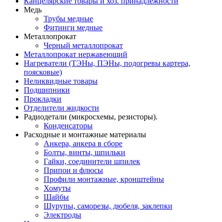
Канцелярские товары и хоз. принадлежности
Медь
Трубы медные
Фитинги медные
Металлопрокат
Черный металлопрокат
Металлопрокат нержавеющий
Нагреватели (ТЭНы, ПЭНы, подогревы картера,
поясковые)
Неликвидные товары
Подшипники
Прокладки
Отделители жидкости
Радиодетали (микросхемы, резисторы).
Конденсаторы
Расходные и монтажные материалы
Анкера, анкера в сборе
Болты, винты, шпильки
Гайки, соединители шпилек
Припои и флюсы
Профили монтажные, кронштейны
Хомуты
Шайбы
Шурупы, саморезы, дюбеля, заклепки
Электроды