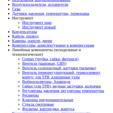
Воздухоохладители, испарители
Газы
Датчики давления, температуры, термопары
Инструмент
Инструмент наш
Инструмент новый
Конденсаторы
Кабель, провод
Камеры, панели, двери
Компрессоры, комплектующие к компрессорам
Линейные компоненты (холодильные и
технологические)
Gomax (трубка, гайки, фитинги)
Вентили (шаровые, GBS)
Вентиль соленоидный, катушки (разъемы)
Вентиль терморегулирующий, термоэлемент,
корпус для ТРВ, клапанные узлы
Виброизоляторы, Анаконда
Гайки (для ТРВ), медные заглушки, колпачки
Регуляторы давления, регуляторы температуры
Ресиверы
Клапаны предохранительные
Стекла смотровые
Фильтры, картриджи, корпуса