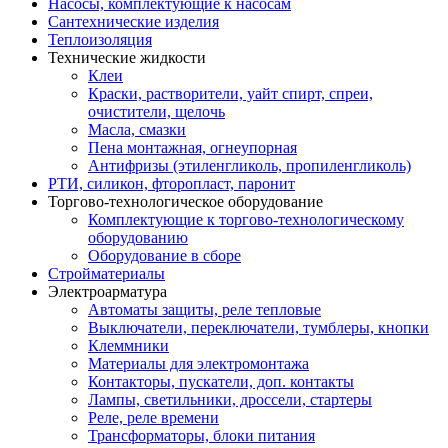
Насосы, комплектующие к насосам
Сантехнические изделия
Теплоизоляция
Технические жидкости
Клеи
Краски, растворители, уайт спирт, спреи,
очистители, щелочь
Масла, смазки
Пена монтажная, огнеупорная
Антифризы (этиленгликоль, пропиленгликоль)
РТИ, силикон, фторопласт, паронит
Торгово-технологическое оборудование
Комплектующие к торгово-технологическому
оборудованию
Оборудование в сборе
Стройматериалы
Электроарматура
Автоматы защиты, реле тепловые
Выключатели, переключатели, тумблеры, кнопки
Клеммники
Материалы для электромонтажа
Контакторы, пускатели, доп. контакты
Лампы, светильники, дроссели, стартеры
Реле, реле времени
Трансформаторы, блоки питания