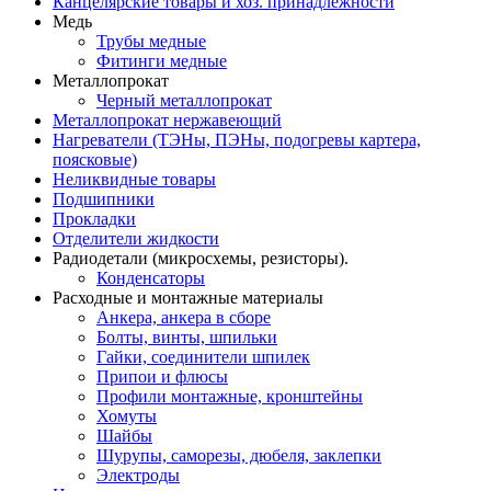
Канцелярские товары и хоз. принадлежности
Медь
Трубы медные
Фитинги медные
Металлопрокат
Черный металлопрокат
Металлопрокат нержавеющий
Нагреватели (ТЭНы, ПЭНы, подогревы картера,
поясковые)
Неликвидные товары
Подшипники
Прокладки
Отделители жидкости
Радиодетали (микросхемы, резисторы).
Конденсаторы
Расходные и монтажные материалы
Анкера, анкера в сборе
Болты, винты, шпильки
Гайки, соединители шпилек
Припои и флюсы
Профили монтажные, кронштейны
Хомуты
Шайбы
Шурупы, саморезы, дюбеля, заклепки
Электроды