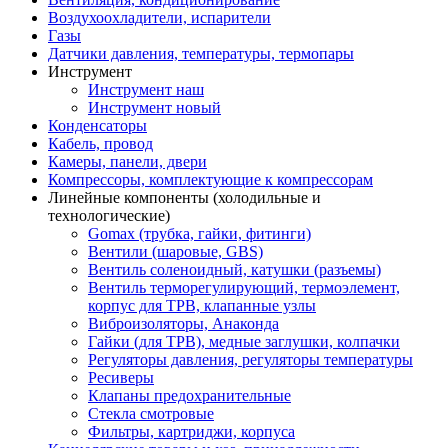
Воздухоохладители, испарители
Газы
Датчики давления, температуры, термопары
Инструмент
Инструмент наш
Инструмент новый
Конденсаторы
Кабель, провод
Камеры, панели, двери
Компрессоры, комплектующие к компрессорам
Линейные компоненты (холодильные и
технологические)
Gomax (трубка, гайки, фитинги)
Вентили (шаровые, GBS)
Вентиль соленоидный, катушки (разъемы)
Вентиль терморегулирующий, термоэлемент,
корпус для ТРВ, клапанные узлы
Виброизоляторы, Анаконда
Гайки (для ТРВ), медные заглушки, колпачки
Регуляторы давления, регуляторы температуры
Ресиверы
Клапаны предохранительные
Стекла смотровые
Фильтры, картриджи, корпуса