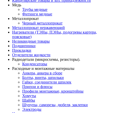
Канцелярские товары и хоз. принадлежности
Медь
Трубы медные
Фитинги медные
Металлопрокат
Черный металлопрокат
Металлопрокат нержавеющий
Нагреватели (ТЭНы, ПЭНы, подогревы картера,
поясковые)
Неликвидные товары
Подшипники
Прокладки
Отделители жидкости
Радиодетали (микросхемы, резисторы).
Конденсаторы
Расходные и монтажные материалы
Анкера, анкера в сборе
Болты, винты, шпильки
Гайки, соединители шпилек
Припои и флюсы
Профили монтажные, кронштейны
Хомуты
Шайбы
Шурупы, саморезы, дюбеля, заклепки
Электроды