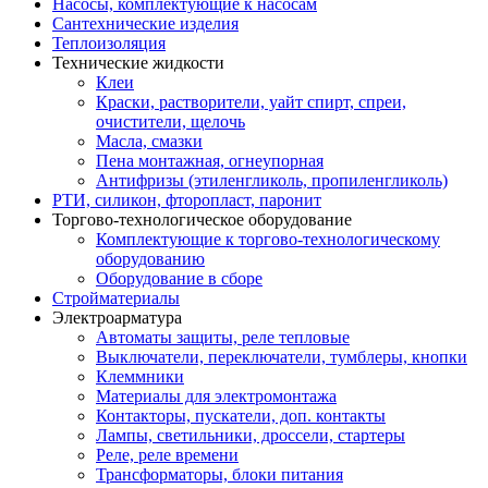
Насосы, комплектующие к насосам
Сантехнические изделия
Теплоизоляция
Технические жидкости
Клеи
Краски, растворители, уайт спирт, спреи,
очистители, щелочь
Масла, смазки
Пена монтажная, огнеупорная
Антифризы (этиленгликоль, пропиленгликоль)
РТИ, силикон, фторопласт, паронит
Торгово-технологическое оборудование
Комплектующие к торгово-технологическому
оборудованию
Оборудование в сборе
Стройматериалы
Электроарматура
Автоматы защиты, реле тепловые
Выключатели, переключатели, тумблеры, кнопки
Клеммники
Материалы для электромонтажа
Контакторы, пускатели, доп. контакты
Лампы, светильники, дроссели, стартеры
Реле, реле времени
Трансформаторы, блоки питания